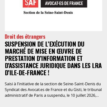
élémentaires. Saisi par le SAF Paris et la LDH, avec
l’intervention volontaire de l’association Avocats
Droits et Psychiatrie, le tribunal administratif de Paris
a, le 13 juillet 2026, constaté l’illégalité des pratiques
préfectorales et ordonné une série d’injonctions à
mettre en œuvre sans délai. Le préfet de police de
Droit des étrangers
Paris en avait interjeté appel. Par ordonnance du 4
SUSPENSION DE L’EXÉCUTION DU
août dernier, le Conseil d’Etat a aboli les privilèges
dont l’infirmerie psychiatrique de la préfecture de
MARCHÉ DE MISE EN ŒUVRE DE
police a depuis trop longtemps
PRESTATION D’INFORMATION ET
D’ASSISTANCE JURIDIQUE DANS LES LRA
D’ILE-DE-FRANCE !
Saisi à l’initiative de la section de Seine-Saint-Denis du
Syndicat des Avocat.es de France et du Gisti, le tribunal
administratif de Paris a suspendu, le 10 juillet 2026,
l’exécution du marché public visant à la « mise en
œuvre de prestations d’information et d’assistance