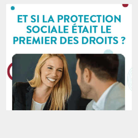
par la loi : Une audition séparée du service d’état civil,
suivie par un signalement au Procureur de la
République si le consentement libre et éclairé est mis
en doute ; Une possible suspension de l’union d’un
mois renouvelable décidée par le Procureur, le temps
d’une enquête administrative via la police, la police de
l’air aux frontières ou la gendarmerie. Le couple est
entendu ainsi que l’entourage familial ou amical, les
témoins, l’employeur… Des visites domiciliaires
peuvent être effectuées ; Une possible opposition au
mariage prononcée par le Procureur. Le couple devra
dans ce cas demander une mainlevée devant le
tribunal judiciaire, procédure qui peut prendre
plusieurs années. Seul le Procureur a le pouvoir de
s’opposer à cette union.