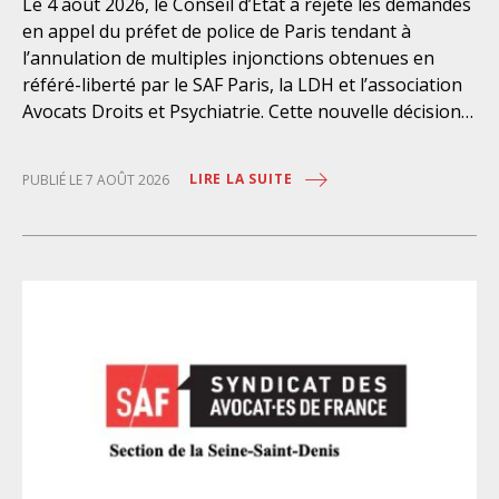
Le 4 août 2026, le Conseil d’État a rejeté les demandes
en appel du préfet de police de Paris tendant à
l’annulation de multiples injonctions obtenues en
référé-liberté par le SAF Paris, la LDH et l’association
Avocats Droits et Psychiatrie. Cette nouvelle décision
confirme l’urgence à rendre effectifs les droits des
personnes retenues à l’infirmerie psychiatrique de la
LIRE LA SUITE
PUBLIÉ LE 7 AOÛT 2026
préfecture de police de Paris. Près d’ici mais loin des
regards, se perpétuent depuis des années une
somme d’atteintes aux droits fondamentaux des
personnes placées sans consentement à l’infirmerie
psychiatrique de la préfecture de police (IPPP). Si
plusieurs autorités de contrôle ont appelé à sa
nécessaire réforme, une récente visite du CGLPL a mis
en évidence des violations graves des droits les plus
élémentaires. Saisi par le SAF Paris et la LDH, avec
l’intervention volontaire de l’association Avocats
Droits et Psychiatrie, le tribunal administratif de Paris
a, le 13 juillet 2026, constaté l’illégalité des pratiques