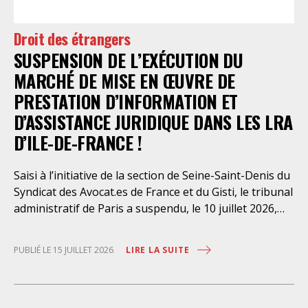
préfectorales et ordonné une série d’injonctions à
mettre en œuvre sans délai. Le préfet de police de
Droit des étrangers
Paris en avait interjeté appel. Par ordonnance du 4
SUSPENSION DE L’EXÉCUTION DU
août dernier, le Conseil d’Etat a aboli les privilèges
dont l’infirmerie psychiatrique de la préfecture de
MARCHÉ DE MISE EN ŒUVRE DE
police a depuis trop longtemps
PRESTATION D’INFORMATION ET
D’ASSISTANCE JURIDIQUE DANS LES LRA
D’ILE-DE-FRANCE !
Saisi à l’initiative de la section de Seine-Saint-Denis du
Syndicat des Avocat.es de France et du Gisti, le tribunal
administratif de Paris a suspendu, le 10 juillet 2026,
l’exécution du marché public visant à la « mise en
œuvre de prestations d’information et d’assistance
LIRE LA SUITE
PUBLIÉ LE 15 JUILLET 2026
juridique des étrangers maintenus dans les locaux de
rétention administrative (LRA) d’Ile-de-France »,
attribué à un cabinet d’avocats parisien, dont les
modalités d’exécution portent une atteinte grave aux