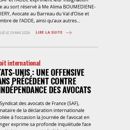
ce au sort réservé à Me Alima BOUMEDIENE-
IERY, Avocate au Barreau du Val d’Oise et
mbre de l’ADDE, ainsi qu’aux autres
sagers de la Flotille pour Gaza, lors de leur
LIRE LA SUITE
LIÉ LE 29 MAI 2026
ention illégale pendant 4 jours par les
torités israéliennes. Notre consœur a
rticipé avec courage à un mouvement lancé
 la société civile, qui tend à briser le blocus
oit international
égal imposé à Gaza, apporter de l’aide
TATS-UNIS : UNE OFFENSIVE
anitaire aux Palestiniens et redonner de la
ibilité à la terrible situation en Palestine. Plus
ANS PRÉCÉDENT CONTRE
 cinquante bateaux ont été arraisonnés le 18
’INDÉPENDANCE DES AVOCATS
i 2026 dans les eaux internationales par
aël en violation du droit international, en
Syndicat des avocats de France (SAF),
ticulier du droit maritime. 437 militants de la
nataire de la déclaration internationale
bal Sumud Flotilla ont été retenus sans
liée à l’occasion la Journée de l’avocat en
cun fondement légal pour être emmenés
nger exprime sa profonde inquiétude face
ns des bateaux prisons, puis dans des