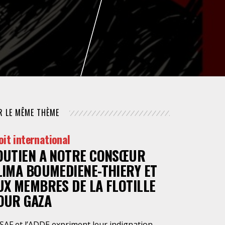
NUMÉRIQUE
POLICE / MAINTIEN DE L'ORDRE
PROCÉDURE CIVILE
R LE MÊME THÈME
oit international
OUTIEN A NOTRE CONSŒUR
LIMA BOUMEDIENE-THIERY ET
UX MEMBRES DE LA FLOTILLE
OUR GAZA
SAF et l’ADDE expriment leur indignation