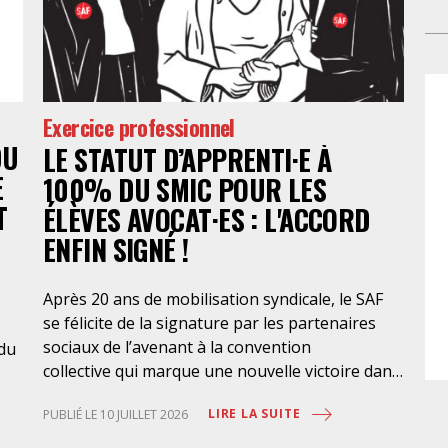
dém
rem
pas
22 
con
lib
équ
l’a
pro
pro
Exercice professionnel
Pr
pro
DU
LE STATUT D’APPRENTI·E À
rel
ter
E
int
100% DU SMIC POUR LES
mon
pol
in
T
ÉLÈVES AVOCAT·ES : L'ACCORD
l’
ENFIN SIGNÉ !
l’a
con
Après 20 ans de mobilisation syndicale, le SAF
pas
se félicite de la signature par les partenaires
pa
sociaux de l’avenant à la convention
 du
Der
collective qui marque une nouvelle victoire dans
a a
la mise en place de l’apprentissage au bénéfice
dev
LIRE LA SUITE
PUBLIÉ LE 10 JUILLET 2026
des élèves-avocat·es, avec une rémunération à
pol
100% du SMIC et sans discrimination
à l