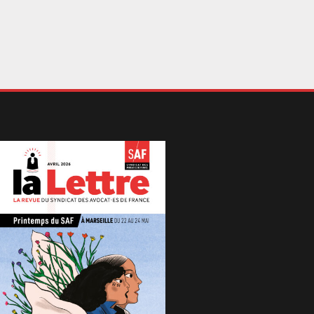
n autre temps. La proposition de loi va
ore plus loin en ce sens. Elle prévoit de