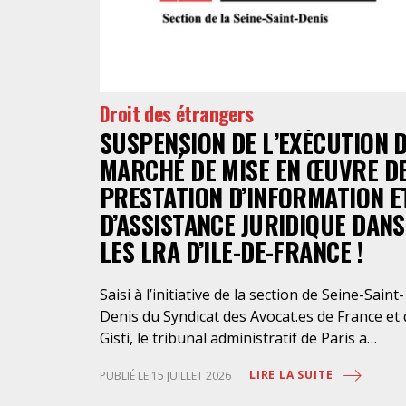
Droit des étrangers
SUSPENSION DE L’EXÉCUTION 
MARCHÉ DE MISE EN ŒUVRE D
PRESTATION D’INFORMATION E
D’ASSISTANCE JURIDIQUE DANS
LES LRA D’ILE-DE-FRANCE !
Saisi à l’initiative de la section de Seine-Saint-
Denis du Syndicat des Avocat.es de France et
Gisti, le tribunal administratif de Paris a
suspendu, le 10 juillet 2026, l’exécution du
LIRE LA SUITE
PUBLIÉ LE 15 JUILLET 2026
marché public visant à la « mise en œuvre de
prestations d’information et d’assistance