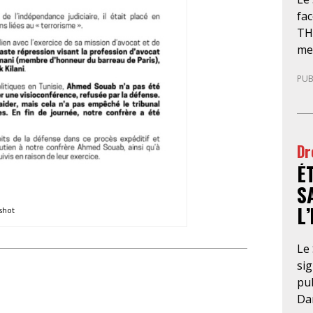
fa
TH
me
pas
PUB
dét
au
pa
par
Dr
ill
É
hum
vis
S
de
L
shot
ma
Isr
Le 
par
sig
Glo
pub
au
Da
da