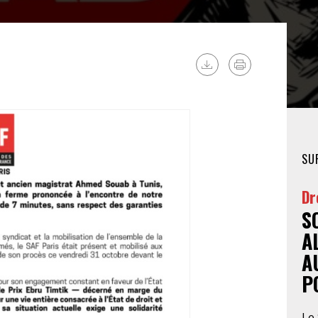
FÉMINISTE
HOSPITALISATION
SANS CONSENTEMENT
SU
Dr
S
A
A
P
Le 