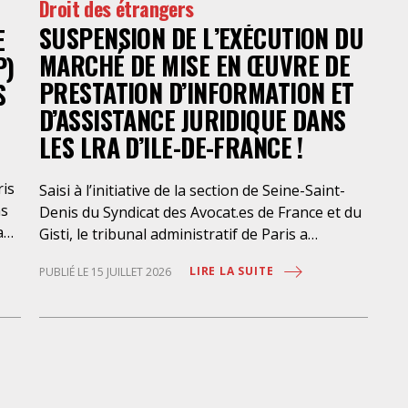
Droit des étrangers
SUSPENSION DE L’EXÉCUTION DU
E
MARCHÉ DE MISE EN ŒUVRE DE
P)
PRESTATION D’INFORMATION ET
S
D’ASSISTANCE JURIDIQUE DANS
LES LRA D’ILE-DE-FRANCE !
ris
Saisi à l’initiative de la section de Seine-Saint-
ns
Denis du Syndicat des Avocat.es de France et du
a
Gisti, le tribunal administratif de Paris a
suspendu, le 10 juillet 2026, l’exécution du
LIRE LA SUITE
PUBLIÉ LE 15 JUILLET 2026
marché public visant à la « mise en œuvre de
prestations d’information et d’assistance
que
juridique des étrangers maintenus dans les
locaux de rétention administrative (LRA) d’Ile-
des
de-France », attribué à un cabinet d’avocats
parisien, dont les modalités d’exécution portent