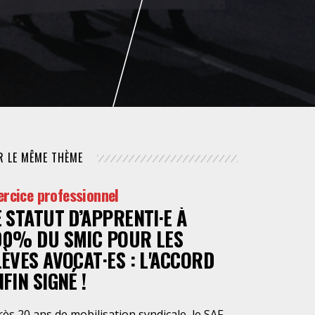
NUMÉRIQUE
POLICE / MAINTIEN DE L'ORDRE
PROCÉDURE CIVILE
R LE MÊME THÈME
ercice professionnel
E STATUT D’APPRENTI·E À
00% DU SMIC POUR LES
LÈVES AVOCAT·ES : L'ACCORD
FIN SIGNÉ !
ès 20 ans de mobilisation syndicale, le SAF