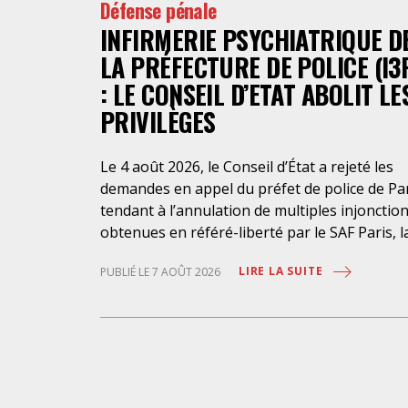
Défense pénale
INFIRMERIE PSYCHIATRIQUE D
LA PRÉFECTURE DE POLICE (I3
: LE CONSEIL D’ETAT ABOLIT LE
PRIVILÈGES
Le 4 août 2026, le Conseil d’État a rejeté les
demandes en appel du préfet de police de Pa
tendant à l’annulation de multiples injonctio
obtenues en référé-liberté par le SAF Paris, l
LDH et l’association Avocats Droits et
LIRE LA SUITE
PUBLIÉ LE 7 AOÛT 2026
Psychiatrie. Cette nouvelle décision confirme
l’urgence à rendre effectifs les droits des
personnes retenues à l’infirmerie psychiatri
de la préfecture de police de Paris. Près d’ici
mais loin des regards, se perpétuent depuis 
années une somme d’atteintes aux droits
fondamentaux des personnes placées sans