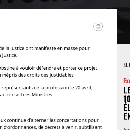
FÉMINISTE
HOSPITALISATION
SANS CONSENTEMENT
 de la justice ont manifesté en masse pour
 Justice.
SU
’obstine à vouloir défendre et porter ce projet
 mépris des droits des justiciables.
Ex
L
s représentants de la profession le 20 avril,
 au conseil des Ministres.
1
É
EN
ux continue d’alterner les concertations pour
n d’ordonnances, de décrets à venir, subtilisant
Apr