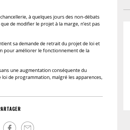
par
co
sou
cab
a chancellerie, à quelques jours des non-débats
por
fou
 que de modifier le projet à la marge, n’est pas
déf
de 
ent
ma
co
acc
tient sa demande de retrait du projet de loi et
inv
tra
on pour améliorer le fonctionnement de la
pr
réd
mar
e sans une augmentation conséquente du
au
 de loi de programmation, malgré les apparences,
po
pri
de
d’a
PARTAGER
jud
go
mat
pr