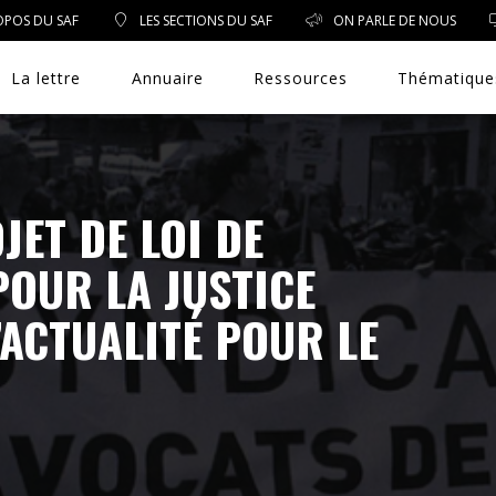
OPOS DU SAF
LES SECTIONS DU SAF
ON PARLE DE NOUS
La lettre
Annuaire
Ressources
Thématique
JET DE LOI DE
DROIT PUBLIC
OUR LA JUSTICE
DROIT SOCIAL
’ACTUALITÉ POUR LE
ENVIRONNEMENT/SANTÉ
EVÈNEMENTS
EXERCICE PROFESSIONNEL