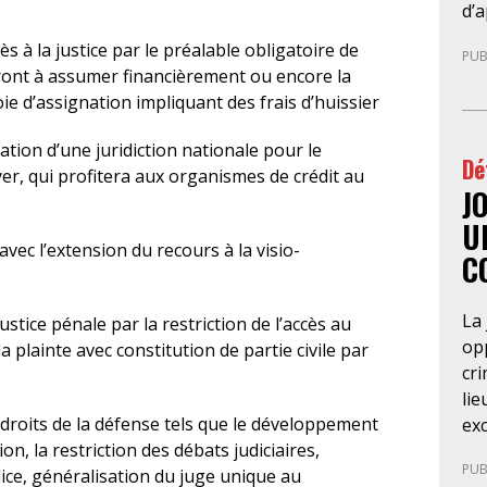
co
d’a
réf
di
s à la justice par le préalable obligatoire de
PUB
ra
leu
uront à assumer financièrement ou encore la
20
pré
ie d’assignation impliquant des frais d’huissier
du
en 
for
ava
ation d’une juridiction nationale pour le
Dé
d’a
gé
er, qui profitera aux organismes de crédit au
ba
J
te
so
fél
U
Pa
les
vec l’extension du recours à la visio-
C
d’
Co
ré
Nég
La 
du
nég
ustice pénale par la restriction de l’accès au
opp
pri
la plainte avec constitution de partie civile par
cri
dét
lie
con
 droits de la défense tels que le développement
exc
ré
n, la restriction des débats judiciaires,
de 
du 
PUB
lice, généralisation du juge unique au
Cet
SA