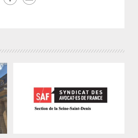
po
une
met
lo