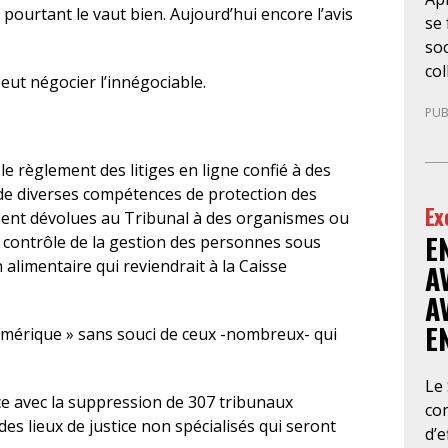
pourtant le vaut bien. Aujourd’hui encore l’avis
se 
soc
col
eut négocier l’innégociable.
la 
PUB
de
10
gé
 le règlement des litiges en ligne confié à des
sit
t de diverses compétences de protection des
Ex
no
ent dévolues au Tribunal à des organismes ou
E
bou
e contrôle de la gestion des personnes sous
l’
n alimentaire qui reviendrait à la Caisse
A
con
A
d’a
E
umérique » sans souci de ceux -nombreux- qui
cab
avo
en 
Le
tice avec la suppression de 307 tribunaux
im
co
 des lieux de justice non spécialisés qui seront
ina
d’e