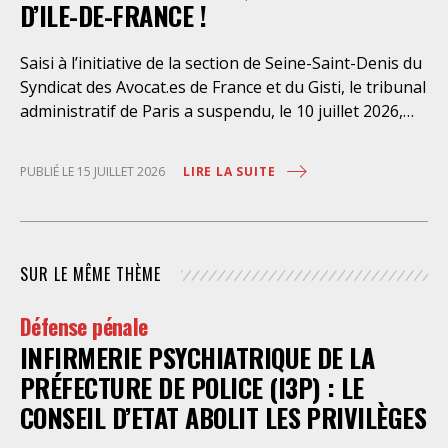
D’ILE-DE-FRANCE !
Saisi à l’initiative de la section de Seine-Saint-Denis du
Syndicat des Avocat.es de France et du Gisti, le tribunal
administratif de Paris a suspendu, le 10 juillet 2026,
l’exécution du marché public visant à la « mise en
œuvre de prestations d’information et d’assistance
LIRE LA SUITE
PUBLIÉ LE 15 JUILLET 2026
juridique des étrangers maintenus dans les locaux de
rétention administrative (LRA) d’Ile-de-France »,
attribué à un cabinet d’avocats parisien, dont les
modalités d’exécution portent une atteinte grave aux
SUR LE MÊME THÈME
droits fondamentaux des personnes retenues et
contreviennent de manière flagrante aux règles
Défense pénale
déontologiques régissant la profession d’avocat. Ainsi,
INFIRMERIE PSYCHIATRIQUE DE LA
l’assistance dont bénéficient les personnes retenues,
limitée à trois heures de permanence téléphonique
PRÉFECTURE DE POLICE (I3P) : LE
quotidienne sauf le dimanche (la présence de l’avocat
CONSEIL D’ETAT ABOLIT LES PRIVILÈGES
dans les locaux n’étant prévue qu’à titre exceptionnel),
vise uniquement à « expliciter la procédure dont fait