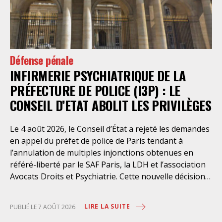
Défense pénale
INFIRMERIE PSYCHIATRIQUE DE LA
PRÉFECTURE DE POLICE (I3P) : LE
CONSEIL D’ETAT ABOLIT LES PRIVILÈGES
Le 4 août 2026, le Conseil d’État a rejeté les demandes
en appel du préfet de police de Paris tendant à
l’annulation de multiples injonctions obtenues en
référé-liberté par le SAF Paris, la LDH et l’association
Avocats Droits et Psychiatrie. Cette nouvelle décision
confirme l’urgence à rendre effectifs les droits des
personnes retenues à l’infirmerie psychiatrique de la
LIRE LA SUITE
PUBLIÉ LE 7 AOÛT 2026
préfecture de police de Paris. Près d’ici mais loin des