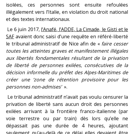
isolées, ces personnes sont ensuite refoulées
illégalement vers l’Italie, en violation du droit national
et des textes internationaux.
Le 6 juin 2017,
l
’
Anaf
é
, l
’
ADDE, La Cimade, le Gisti et le
SAF
avaient donc saisi d’une requête en référé-liberté
le tribunal administratif de Nice afin de «
faire cesser
toutes les atteintes graves et manifestement illégales
aux libertés fondamentales résultant de la privation
de liberté de personnes exilées, consécutives de la
décision informelle du préfet des Alpes-Maritimes de
créer une ‘zone de rétention provisoire pour les
personnes non-admises’
».
Le tribunal administratif n’avait pas voulu censurer la
privation de liberté sans aucun droit des personnes
exilées arrivant à la frontière franco-italienne (par
voie terrestre ou par train) dès lors qu’elle ne
dépassait pas une durée de 4 heures, ajoutant
seulement qu’au-delà de ce délai elles devaient être