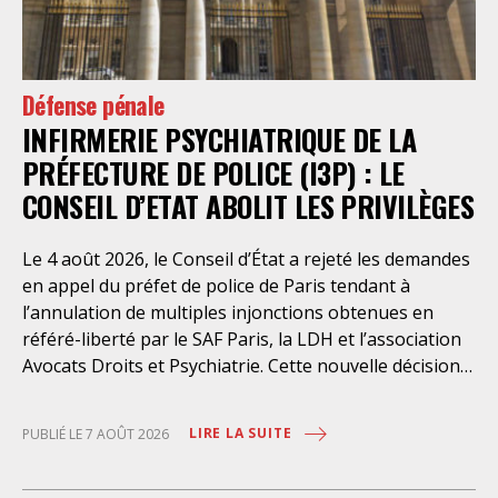
Défense pénale
INFIRMERIE PSYCHIATRIQUE DE LA
PRÉFECTURE DE POLICE (I3P) : LE
CONSEIL D’ETAT ABOLIT LES PRIVILÈGES
Le 4 août 2026, le Conseil d’État a rejeté les demandes
en appel du préfet de police de Paris tendant à
l’annulation de multiples injonctions obtenues en
référé-liberté par le SAF Paris, la LDH et l’association
Avocats Droits et Psychiatrie. Cette nouvelle décision
confirme l’urgence à rendre effectifs les droits des
personnes retenues à l’infirmerie psychiatrique de la
LIRE LA SUITE
PUBLIÉ LE 7 AOÛT 2026
préfecture de police de Paris. Près d’ici mais loin des
regards, se perpétuent depuis des années une