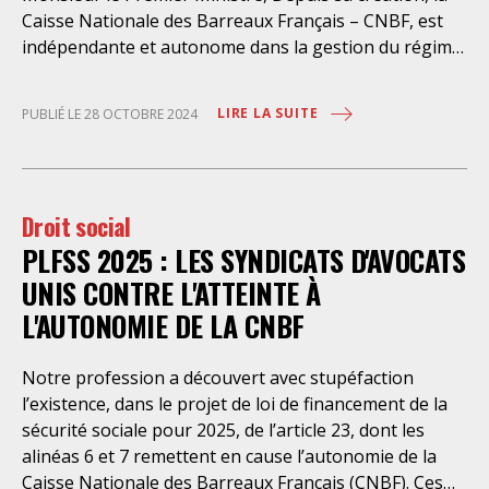
Caisse Nationale des Barreaux Français – CNBF, est
indépendante et autonome dans la gestion du régime
de retraite de base des avocats. A ce titre, elle collecte
les cotisations et verse les pensions sans que cela ne
LIRE LA SUITE
PUBLIÉ LE 28 OCTOBRE 2024
coûte le moindre euro à l’Etat. S’agissant d’un régime
par répartition, ses instances élues et représentatives
de la profession fixent à la fois le montant des
cotisations et des pensions ainsi que par voie de
Droit social
conséquence, le taux d’augmentation annuelle de la
PLFSS 2025 : LES SYNDICATS D'AVOCATS
retraite de base. Ce régime, adapté aux besoins de la
profession d’avocat, présente de nombreuses
UNIS CONTRE L'ATTEINTE À
caractéristiques spécifiques et notamment un
L'AUTONOMIE DE LA CNBF
dispositif allégé de cotisations pour les jeunes ainsi
qu’un montant de pension exclusivement fondé sur
Notre profession a découvert avec stupéfaction
l’ancienneté et l’âge. La profession d’avocat est
l’existence, dans le projet de loi de financement de la
extrêmement attachée à ce dispositif de solidarité
sécurité sociale pour 2025, de l’article 23, dont les
professionnelle, qui fonctionne très bien et dont les
alinéas 6 et 7 remettent en cause l’autonomie de la
perspectives économiques sont viables. Elle a
Caisse Nationale des Barreaux Français (CNBF). Ces