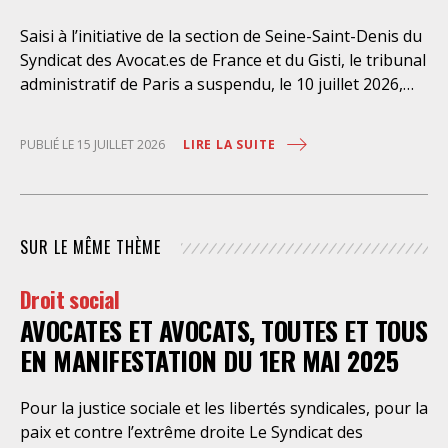
Saisi à l’initiative de la section de Seine-Saint-Denis du
Syndicat des Avocat.es de France et du Gisti, le tribunal
administratif de Paris a suspendu, le 10 juillet 2026,
l’exécution du marché public visant à la « mise en
œuvre de prestations d’information et d’assistance
LIRE LA SUITE
PUBLIÉ LE 15 JUILLET 2026
juridique des étrangers maintenus dans les locaux de
rétention administrative (LRA) d’Ile-de-France »,
attribué à un cabinet d’avocats parisien, dont les
modalités d’exécution portent une atteinte grave aux
SUR LE MÊME THÈME
droits fondamentaux des personnes retenues et
contreviennent de manière flagrante aux règles
Droit social
déontologiques régissant la profession d’avocat. Ainsi,
AVOCATES ET AVOCATS, TOUTES ET TOUS
l’assistance dont bénéficient les personnes retenues,
limitée à trois heures de permanence téléphonique
EN MANIFESTATION DU 1ER MAI 2025
quotidienne sauf le dimanche (la présence de l’avocat
dans les locaux n’étant prévue qu’à titre exceptionnel),
Pour la justice sociale et les libertés syndicales, pour la
vise uniquement à « expliciter la procédure dont fait
paix et contre l’extrême droite Le Syndicat des
l’objet le retenu ainsi que les droits qui découlent de