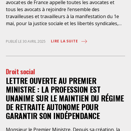
avocat·es de France appelle toutes les avocates et
celle-ci et dont il bénéficie ». De telles dispositions
tous les avocats à rejoindre l’ensemble des
n’ont pour but, derrière l’affichage illusoire d’une
travailleuses et travailleurs à la manifestation du 1e
assistance juridique, que d’empêcher les retenus
mai, pour la justice sociale et les libertés syndicales,
d’exercer un recours contre la décision administrative
pour la paix et contre l’extrême droite. Rendez-vous ce
qui a conduit à leur enfermement. Une telle contrainte
jeudi 1er mai dans toutes les villes en France. Bon 1er
est en outre manifestement incompatible avec
LIRE LA SUITE
PUBLIÉ LE 30 AVRIL 2025
mai à toutes et tous, soyons nombreuses et
l’exercice libre et indépendant de la profession. Elle
nombreux dans les manifestations !
place les avocats titulaires dans une situation de
conflit d’intérêt évidente. Selon le juge des
Droit social
LETTRE OUVERTE AU PREMIER
MINISTRE : LA PROFESSION EST
UNANIME SUR LE MAINTIEN DU RÉGIME
DE RETRAITE AUTONOME POUR
GARANTIR SON INDÉPENDANCE
Monsieur le Premier Ministre, Depuis sa création, la