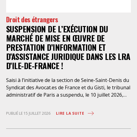
préfectorales et ordonné une série d’injonctions à
mettre en œuvre sans délai. Le préfet de police de
Droit des étrangers
Paris en avait interjeté appel. Par ordonnance du 4
SUSPENSION DE L’EXÉCUTION DU
août dernier, le Conseil d’Etat a aboli les privilèges
dont l’infirmerie psychiatrique de la préfecture de
MARCHÉ DE MISE EN ŒUVRE DE
police a depuis trop longtemps
PRESTATION D’INFORMATION ET
D’ASSISTANCE JURIDIQUE DANS LES LRA
D’ILE-DE-FRANCE !
Saisi à l’initiative de la section de Seine-Saint-Denis du
Syndicat des Avocat.es de France et du Gisti, le tribunal
administratif de Paris a suspendu, le 10 juillet 2026,
l’exécution du marché public visant à la « mise en
œuvre de prestations d’information et d’assistance
LIRE LA SUITE
PUBLIÉ LE 15 JUILLET 2026
juridique des étrangers maintenus dans les locaux de
rétention administrative (LRA) d’Ile-de-France »,
attribué à un cabinet d’avocats parisien, dont les