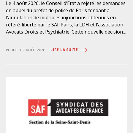
Le 4 août 2026, le Conseil d’État a rejeté les demandes
en appel du préfet de police de Paris tendant à
l’annulation de multiples injonctions obtenues en
référé-liberté par le SAF Paris, la LDH et l’association
Avocats Droits et Psychiatrie. Cette nouvelle décision
confirme l’urgence à rendre effectifs les droits des
personnes retenues à l’infirmerie psychiatrique de la
LIRE LA SUITE
PUBLIÉ LE 7 AOÛT 2026
préfecture de police de Paris. Près d’ici mais loin des
regards, se perpétuent depuis des années une
somme d’atteintes aux droits fondamentaux des
personnes placées sans consentement à l’infirmerie
psychiatrique de la préfecture de police (IPPP). Si
plusieurs autorités de contrôle ont appelé à sa
nécessaire réforme, une récente visite du CGLPL a mis
en évidence des violations graves des droits les plus
élémentaires. Saisi par le SAF Paris et la LDH, avec
l’intervention volontaire de l’association Avocats
Droits et Psychiatrie, le tribunal administratif de Paris
a, le 13 juillet 2026, constaté l’illégalité des pratiques