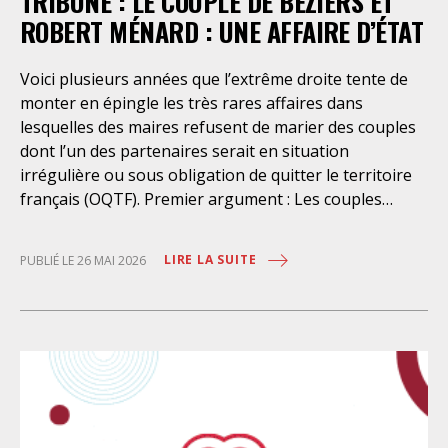
TRIBUNE : LE COUPLE DE BÉZIERS ET
deux ans pour préparer cette transition, consulter les
ROBERT MÉNARD : UNE AFFAIRE D’ÉTAT
acteurs concernés et organiser un débat
démocratique à la hauteur des enjeux. Il n’a rien fait.
Voici plusieurs années que l’extrême droite tente de
Une succession de manœuvres antidémocratiques
monter en épingle les très rares affaires dans
Acculé par l’échéance, le gouvernement improvise et
lesquelles des maires refusent de marier des couples
enchaîne les procédés d’exception. Un projet
dont l’un des partenaires serait en situation
d’ordonnance, déposé trop tardivement, et qui, déjà
irrégulière ou sous obligation de quitter le territoire
court-circuitait le débat parlementaire qui ne pourra
français (OQTF). Premier argument : Les couples
être adopté en temps utile. le recours à la procédure
binationaux auraient « un droit au mariage quasi
de « délégalisation » ensuite, permettant d’agir par
absolu » Faux : La liberté de mariage en France ne
LIRE LA SUITE
décret, en catimini, sans discussion préalable des
PUBLIÉ LE 26 MAI 2026
s’exerce jamais sans contrôle. Les couples qui
textes concernés, et sans que les organisations
souhaitent s’unir en France font face à un soupçon
représentatives des magistrat·e·s et des avocat·e·s
systémique et sont soumis aux procédures prévues
aient
par la loi : Une audition séparée du service d’état civil,
suivie par un signalement au Procureur de la
République si le consentement libre et éclairé est mis
en doute ; Une possible suspension de l’union d’un
mois renouvelable décidée par le Procureur, le temps