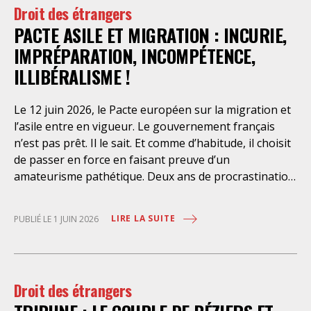
Droit des étrangers
droits fondamentaux des personnes retenues et
PACTE ASILE ET MIGRATION : INCURIE,
contreviennent de manière flagrante aux règles
déontologiques régissant la profession d’avocat. Ainsi,
IMPRÉPARATION, INCOMPÉTENCE,
l’assistance dont bénéficient les personnes retenues,
ILLIBÉRALISME !
limitée à trois heures de permanence téléphonique
quotidienne sauf le dimanche (la présence de l’avocat
Le 12 juin 2026, le Pacte européen sur la migration et
dans les locaux n’étant prévue qu’à titre exceptionnel),
l’asile entre en vigueur. Le gouvernement français
vise uniquement à « expliciter la procédure dont fait
n’est pas prêt. Il le sait. Et comme d’habitude, il choisit
l’objet le retenu ainsi que les droits qui découlent de
de passer en force en faisant preuve d’un
celle-ci et dont il bénéficie ». De telles dispositions
amateurisme pathétique. Deux ans de procrastination
n’ont pour but, derrière l’affichage illusoire d’une
Adopté le 14 mai 2024, le Pacte européen sur la
assistance juridique, que d’empêcher les retenus
migration et l’asile constitue un corpus de textes
d’exercer un recours contre la décision administrative
LIRE LA SUITE
PUBLIÉ LE 1 JUIN 2026
européens, dont la plupart directement applicables en
qui a conduit à leur enfermement. Une telle contrainte
droit français, qui nécessitent néanmoins une
est en outre manifestement incompatible avec
adaptation substantielle du droit français. Le
l’exercice libre et indépendant de la profession. Elle
gouvernement lui-même reconnait que près de 40 %
place les avocats titulaires dans une situation de
Droit des étrangers
du Code de l’entrée et du séjour des étrangers et du
conflit d’intérêt évidente. Selon le juge des
droit d’asile va être bouleversé. L’exécutif disposait de