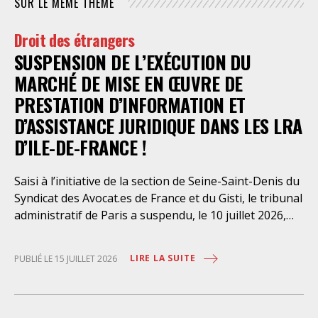
SUR LE MÊME THÈME
droits fondamentaux des personnes retenues et
contreviennent de manière flagrante aux règles
Droit des étrangers
déontologiques régissant la profession d’avocat. Ainsi,
SUSPENSION DE L’EXÉCUTION DU
l’assistance dont bénéficient les personnes retenues,
limitée à trois heures de permanence téléphonique
MARCHÉ DE MISE EN ŒUVRE DE
quotidienne sauf le dimanche (la présence de l’avocat
PRESTATION D’INFORMATION ET
dans les locaux n’étant prévue qu’à titre exceptionnel),
D’ASSISTANCE JURIDIQUE DANS LES LRA
vise uniquement à « expliciter la procédure dont fait
D’ILE-DE-FRANCE !
l’objet le retenu ainsi que les droits qui découlent de
celle-ci et dont il bénéficie ». De telles dispositions
n’ont pour but, derrière l’affichage illusoire d’une
Saisi à l’initiative de la section de Seine-Saint-Denis du
assistance juridique, que d’empêcher les retenus
Syndicat des Avocat.es de France et du Gisti, le tribunal
d’exercer un recours contre la décision administrative
administratif de Paris a suspendu, le 10 juillet 2026,
qui a conduit à leur enfermement. Une telle contrainte
l’exécution du marché public visant à la « mise en
est en outre manifestement incompatible avec
œuvre de prestations d’information et d’assistance
LIRE LA SUITE
PUBLIÉ LE 15 JUILLET 2026
l’exercice libre et indépendant de la profession. Elle
juridique des étrangers maintenus dans les locaux de
place les avocats titulaires dans une situation de
rétention administrative (LRA) d’Ile-de-France »,
conflit d’intérêt évidente. Selon le juge des
attribué à un cabinet d’avocats parisien, dont les
modalités d’exécution portent une atteinte grave aux