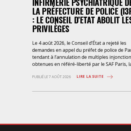
INFIRMERIE PSYCHIATRIQUE D
LA PRÉFECTURE DE POLICE (I3
: LE CONSEIL D’ETAT ABOLIT LE
PRIVILÈGES
Le 4 août 2026, le Conseil d’État a rejeté les
demandes en appel du préfet de police de Pa
tendant à l’annulation de multiples injonctio
obtenues en référé-liberté par le SAF Paris, l
LDH et l’association Avocats Droits et
LIRE LA SUITE
PUBLIÉ LE 7 AOÛT 2026
Psychiatrie. Cette nouvelle décision confirme
l’urgence à rendre effectifs les droits des
personnes retenues à l’infirmerie psychiatri
de la préfecture de police de Paris. Près d’ici
mais loin des regards, se perpétuent depuis 
années une somme d’atteintes aux droits
fondamentaux des personnes placées sans
consentement à l’infirmerie psychiatrique de 