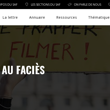
OPOS DU SAF
LES SECTIONS DU SAF
ON PARLE DE NOUS
La lettre
Annuaire
Ressources
Thématique
DROIT PUBLIC
 AU FACIÈS
DROIT SOCIAL
ENVIRONNEMENT/SANTÉ
EVÈNEMENTS
EXERCICE PROFESSIONNEL