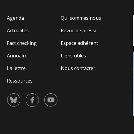
manière flagrante aux règles déontologiques
régissant la profession d’avocat. Ainsi,
Agenda
Qui sommes nous
l’assistance dont bénéficient les personnes
es
retenues, limitée à trois heures de permanence
Actualités
Revue de presse
SAF
téléphonique quotidienne sauf le dimanche (la
 de
présence de l’avocat dans les locaux n’étant
Fact checking
Espace adhérent
prévue qu’à titre exceptionnel), vise
uniquement à « expliciter la procédure dont fait
Annuaire
Liens utiles
l’objet le retenu ainsi que les droits qui
La lettre
Nous contacter
découlent de celle-ci et dont il bénéficie ». De
e
telles dispositions n’ont pour but, derrière
Ressources
l’affichage illusoire d’une assistance juridique,
que d’empêcher les retenus d’exercer un
recours contre la décision administrative qui a
conduit à leur enfermement. Une telle
contrainte est en outre manifestement
incompatible avec l’exercice libre et
indépendant de la profession. Elle place les
avocats titulaires dans une situation de conflit