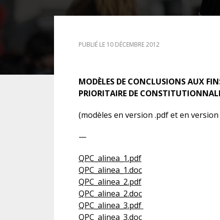
DROIT DES ÉTRANGERS
PUBLIÉ LE 10 DÉCEMBRE 2012
DROIT DES MINEURS
DROIT INTERNATIONAL
MODÈLES DE CONCLUSIONS AUX FIN
PRIORITAIRE DE CONSTITUTIONNAL
(modèles en version .pdf et en version 
—
QPC_alinea_1.pdf
QPC_alinea_1.doc
QPC_alinea_2.pdf
QPC_alinea_2.doc
QPC_alinea_3.pdf
QPC_alinea_3.doc