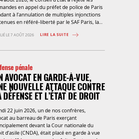
mandes en appel du préfet de police de Paris
dant à l’annulation de multiples injonctions
enues en référé-liberté par le SAF Paris, la
 et l’association Avocats Droits et
LIRE LA SUITE
LIÉ LE 7 AOÛT 2026
chiatrie. Cette nouvelle décision confirme
rgence à rendre effectifs les droits des
sonnes retenues à l’infirmerie psychiatrique
la préfecture de police de Paris. Près d’ici
fense pénale
is loin des regards, se perpétuent depuis des
N AVOCAT EN GARDE-À-VUE,
nées une somme d’atteintes aux droits
ndamentaux des personnes placées sans
NE NOUVELLE ATTAQUE CONTRE
sentement à l’infirmerie psychiatrique de la
A DÉFENSE ET L’ÉTAT DE DROIT
fecture de police (IPPP). Si plusieurs
orités de contrôle ont appelé à sa
di 22 juin 2026, un de nos confrères,
essaire réforme, une récente visite du
ocat au barreau de Paris exerçant
LPL a mis en évidence des violations graves
incipalement devant la Cour nationale du
 droits les plus élémentaires. Saisi par le SAF
it d’asile (CNDA), était placé en garde à vue
is et la LDH, avec l’intervention volontaire de