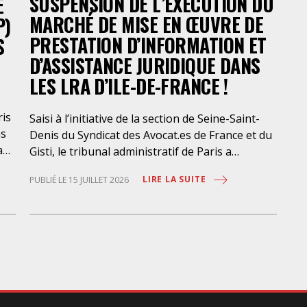
SUSPENSION DE L’EXÉCUTION DU
E
jug
MARCHÉ DE MISE EN ŒUVRE DE
P)
De
PRESTATION D’INFORMATION ET
S
D’ASSISTANCE JURIDIQUE DANS
LES LRA D’ILE-DE-FRANCE !
ris
Saisi à l’initiative de la section de Seine-Saint-
ns
Denis du Syndicat des Avocat.es de France et du
a
Gisti, le tribunal administratif de Paris a
suspendu, le 10 juillet 2026, l’exécution du
LIRE LA SUITE
PUBLIÉ LE 15 JUILLET 2026
marché public visant à la « mise en œuvre de
prestations d’information et d’assistance
que
juridique des étrangers maintenus dans les
locaux de rétention administrative (LRA) d’Ile-
des
de-France », attribué à un cabinet d’avocats
parisien, dont les modalités d’exécution portent
une atteinte grave aux droits fondamentaux
la
des personnes retenues et contreviennent de