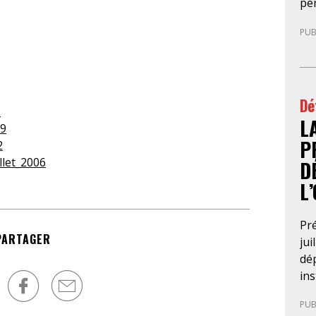
pe
l’a
mag
tri
PUB
le 
202
pr
pr
en
d’i
ex
pré
Dé
an
app
_
L
con
Con
99
ne
l’i
P
2
rup
po
llet_2006
D
Cri
L
pro
d’i
le 
Pré
PARTAGER
con
jui
jus
dép
con
in
du 
déf
PUB
pa
sou