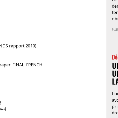
de
ten
obt
LDH
PUB
Psy
l’u
per
CNDS rapport 2010)
de 
Dé
ma
U
an
g_paper_FINAL_FRENCH
fo
U
con
L
pré
aut
Lun
néc
av
CG
8
pr
des
v-4
dro
Par