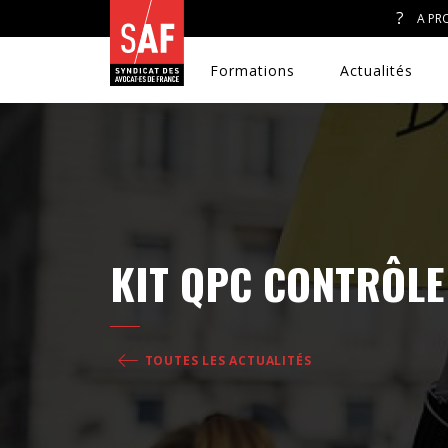
A PR
Formations
Actualités
A. J. ET ACCÈS AU DROIT
KIT QPC CONTRÔLE
CONGRÈS DU SAF
DÉFENSE PÉNALE
TOUTES LES ACTUALITÉS
DISCRIMINATIONS
DROIT DE LA FAMILLE