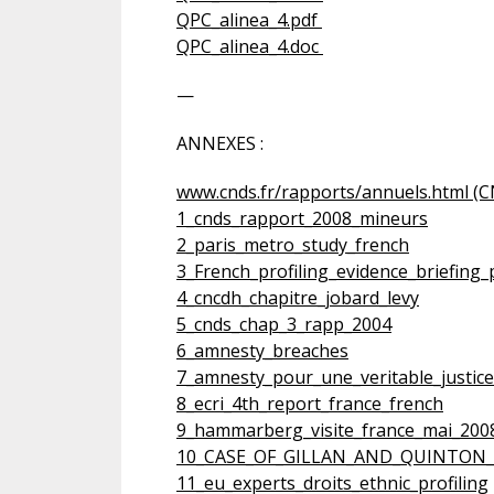
QPC_alinea_4.pdf
QPC_alinea_4.doc
—
ANNEXES :
www.cnds.fr/rapports/annuels.html (
1_cnds_rapport_2008_mineurs
2_paris_metro_study_french
3_French_profiling_evidence_briefin
4_cncdh_chapitre_jobard_levy
5_cnds_chap_3_rapp_2004
6_amnesty_breaches
7_amnesty_pour_une_veritable_justice
8_ecri_4th_report_france_french
9_hammarberg_visite_france_mai_200
10_CASE_OF_GILLAN_AND_QUINTON_
11_eu_experts_droits_ethnic_profiling