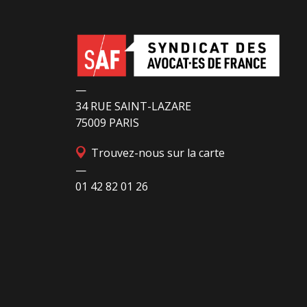
préfecture de police (IPPP). Si plusieurs
autorités de contrôle ont appelé à sa
nécessaire réforme, une récente visite du
CGLPL a mis en évidence des violations grav
des droits les plus élémentaires. Saisi par le 
Paris et la LDH, avec l’intervention volontaire
—
l’association Avocats Droits et Psychiatrie, le
34 RUE SAINT-LAZARE
tribunal administratif de Paris a, le 13 juillet
75009 PARIS
2026, constaté l’illégalité des pratiques
Trouvez-nous sur la carte
préfectorales et ordonné une série
—
d’injonctions à mettre en œuvre sans délai. L
01 42 82 01 26
préfet de police de Paris en avait interjeté
appel. Par ordonnance du 4 août dernier, le
Conseil d’Etat a aboli les privilèges dont
l’infirmerie psychiatrique de la préfecture de
police a depuis trop longtemps