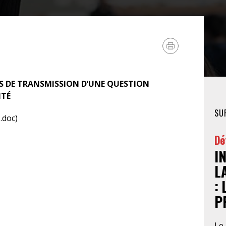
FÉMINISTE
HOSPITALISATION
SANS CONSENTEMENT
S DE TRANSMISSION D’UNE QUESTION
ITÉ
SU
.doc)
Dé
I
L
:
P
Le 