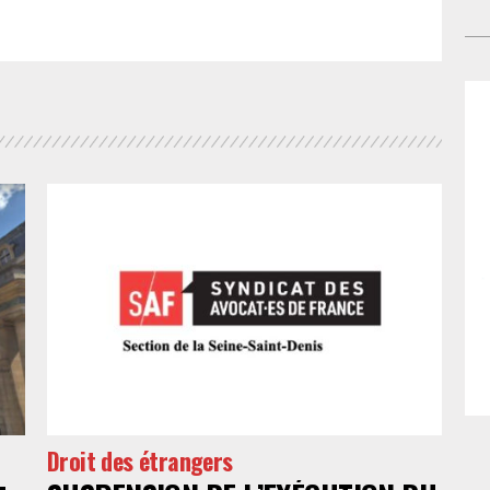
avo
fai
pre
l’A
ann
am
au
de 
cad
pr
re
pré
cha
par
com
pr
en 
dém
Ce 
la 
l’a
int
leu
Droit des étrangers
occ
dan