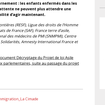
nement : les enfants enfermés dans les
bi
cir
’attente ne peuvent plus attendre une
qua
êtr
bilité d’agir maintenant.
Fra
pro
cou
per
ntières (RESF), Ligue des droits de l’Homme
fa
dis
ts de France (SAF), France terre d’asile,
aux
sa
ional des médecins de PMI (SNMPMI), Centre
sép
mag
olidarités, Amnesty International France et
sig
con
Un
ocument Décryptage du Projet de loi Asile
re
x parlementaires, suite au passage du projet
d’u
pol
Le 
fam
Des
eff
immigration_La Cimade
ma
de