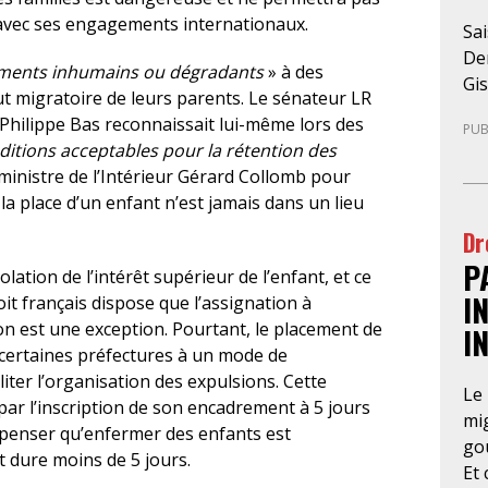
 avec ses engagements internationaux.
Sai
Den
ements inhumains ou dégradants
» à des
Gis
t migratoire de leurs parents. Le sénateur LR
sus
 Philippe Bas reconnaissait lui-même lors des
PUB
mar
ditions acceptables pour la rétention des
pre
ministre de l’Intérieur Gérard Collomb pour
ju
 la place d’un enfant n’est jamais dans un lieu
loc
Dr
de-
P
par
ation de l’intérêt supérieur de l’enfant, et ce
un
I
roit français dispose que l’assignation à
de
ion est une exception. Pourtant, le placement de
I
ma
 certaines préfectures à un mode de
rég
ter l’organisation des expulsions. Cette
Le 
l’a
 par l’inscription de son encadrement à 5 jours
mig
re
se penser qu’enfermer des enfants est
gou
té
t dure moins de 5 jours.
Et 
pré