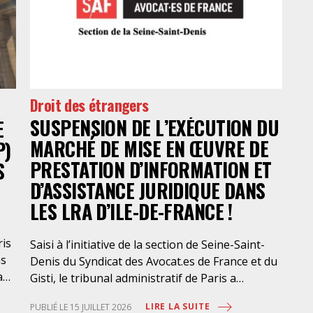
Droit des étrangers
SUSPENSION DE L’EXÉCUTION DU
E
MARCHÉ DE MISE EN ŒUVRE DE
P)
PRESTATION D’INFORMATION ET
S
D’ASSISTANCE JURIDIQUE DANS
LES LRA D’ILE-DE-FRANCE !
ris
Saisi à l’initiative de la section de Seine-Saint-
ns
Denis du Syndicat des Avocat.es de France et du
a
Gisti, le tribunal administratif de Paris a
suspendu, le 10 juillet 2026, l’exécution du
LIRE LA SUITE
PUBLIÉ LE 15 JUILLET 2026
marché public visant à la « mise en œuvre de