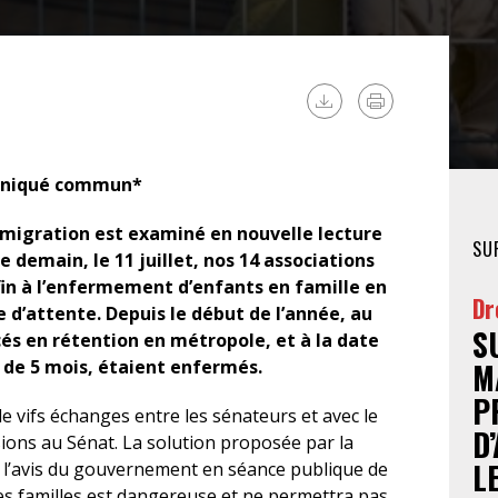
FÉMINISTE
HOSPITALISATION
SANS CONSENTEMENT
niqué commun*
Immigration est examiné en nouvelle lecture
SU
e demain, le 11 juillet, nos 14 associations
in à l’enfermement d’enfants en famille en
Dr
 d’attente. Depuis le début de l’année, au
S
és en rétention en métropole, et à la date
é de 5 mois, étaient enfermés.
M
P
 de vifs échanges entre les sénateurs et avec le
D
ions au Sénat. La solution proposée par la
L
 l’avis du gouvernement en séance publique de
 des familles est dangereuse et ne permettra pas