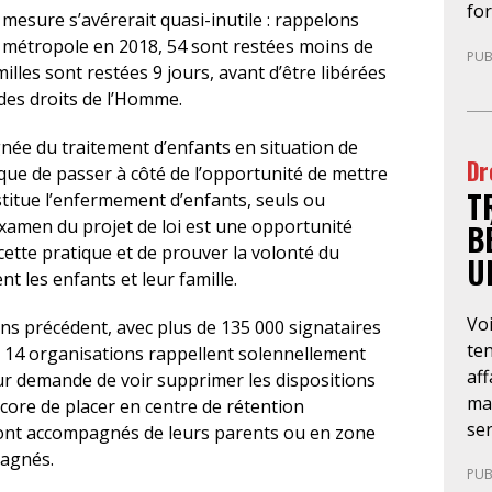
fo
pré
 mesure s’avérerait quasi-inutile : rappelons
pa
uni
 métropole en 2018, 54 sont restées moins de
PUB
le 
l’o
illes sont restées 9 jours, avant d’être libérées
mig
déc
des droits de l’Homme.
te
tel
app
l’a
ignée du traitement d’enfants en situation de
Dr
né
qu
sque de passer à côté de l’opportunité de mettre
T
dr
rec
onstitue l’enfermement d’enfants, seuls ou
rec
co
examen du projet de loi est une opportunité
B
et 
co
cette pratique et de prouver la volonté du
U
êtr
inc
 les enfants et leur famille.
ans
ind
Voi
le
ns précédent, avec plus de 135 000 signataires
avo
ten
dém
s 14 organisations rappellent solennellement
d’i
aff
fa
r demande de voir supprimer les dispositions
mar
ant
ncore de placer en centre de rétention
ser
go
 sont accompagnés de leurs parents ou en zone
obl
pr
pagnés.
PUB
(O
dép