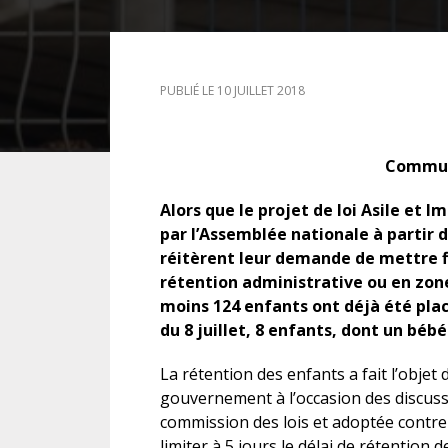
DROIT DES ÉTRANGERS
PUBLIÉ LE 10 JUILLET 2018
DROIT DES MINEURS
DROIT INTERNATIONAL
Commu
Alors que le projet de loi Asile et 
par l’Assemblée nationale à partir d
réitèrent leur demande de mettre f
rétention administrative ou en zone
moins 124 enfants ont déjà été plac
du 8 juillet, 8 enfants, dont un béb
La rétention des enfants a fait l’objet
gouvernement à l’occasion des discuss
commission des lois et adoptée contre
limiter à 5 jours le délai de rétention