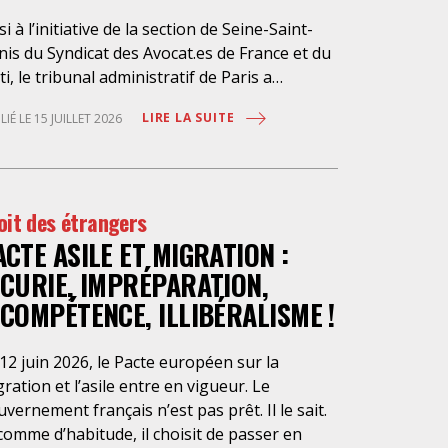
si à l’initiative de la section de Seine-Saint-
is du Syndicat des Avocat.es de France et du
ti, le tribunal administratif de Paris a
pendu, le 10 juillet 2026, l’exécution du
LIRE LA SUITE
LIÉ LE 15 JUILLET 2026
ché public visant à la « mise en œuvre de
stations d’information et d’assistance
ridique des étrangers maintenus dans les
aux de rétention administrative (LRA) d’Ile-
oit des étrangers
France », attribué à un cabinet d’avocats
ACTE ASILE ET MIGRATION :
isien, dont les modalités d’exécution portent
e atteinte grave aux droits fondamentaux
NCURIE, IMPRÉPARATION,
s personnes retenues et contreviennent de
NCOMPÉTENCE, ILLIBÉRALISME !
nière flagrante aux règles déontologiques
issant la profession d’avocat. Ainsi,
12 juin 2026, le Pacte européen sur la
ssistance dont bénéficient les personnes
ration et l’asile entre en vigueur. Le
tenues, limitée à trois heures de permanence
vernement français n’est pas prêt. Il le sait.
léphonique quotidienne sauf le dimanche (la
comme d’habitude, il choisit de passer en
sence de l’avocat dans les locaux n’étant