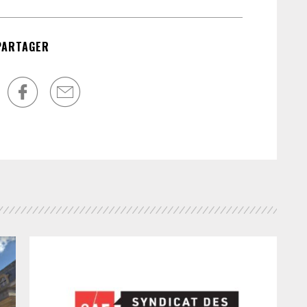
dev
pr
PARTAGER
le 