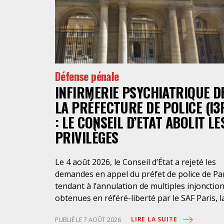
Défense pénale
INFIRMERIE PSYCHIATRIQUE D
LA PRÉFECTURE DE POLICE (I3
: LE CONSEIL D’ETAT ABOLIT LE
PRIVILÈGES
Le 4 août 2026, le Conseil d’État a rejeté les
demandes en appel du préfet de police de Pa
tendant à l’annulation de multiples injonctio
obtenues en référé-liberté par le SAF Paris, l
LDH et l’association Avocats Droits et
LIRE LA SUITE
PUBLIÉ LE 7 AOÛT 2026
Psychiatrie. Cette nouvelle décision confirme