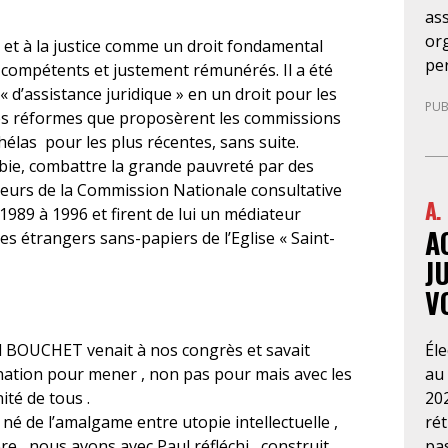
as
org
t et à la justice comme un droit fondamental
pe
compétents et justement rémunérés. Il a été
sit
 d’assistance juridique » en un droit pour les
PUB
so
 », les réformes que proposèrent les commissions
nég
hélas pour les plus récentes, sans suite.
pub
obie, combattre la grande pauvreté par des
occ
eurs de la Commission Nationale consultative
A.
ser
1989 à 1996 et firent de lui un médiateur
A
de 
 étrangers sans-papiers de l’Eglise « Saint-
par
J
séj
V
dém
dé
Él
BOUCHET venait à nos congrès et savait
ell
au
nation pour mener , non pas pour mais avec les
d’e
202
nité de tous .
eff
ré
né de l’amalgame entre utopie intellectuelle ,
do
pa
re , nous avons avec Paul réfléchi , construit