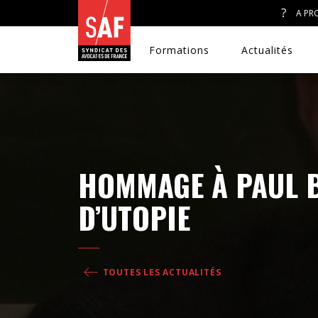
A PR
Formations
Actualités
A. J. ET ACCÈS AU DROIT
HOMMAGE À PAUL B
CONGRÈS DU SAF
D’UTOPIE
DÉFENSE PÉNALE
DISCRIMINATIONS
TOUTES LES ACTUALITÉS
DROIT DE LA FAMILLE