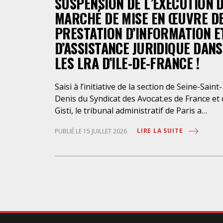
SUSPENSION DE L’EXÉCUTION 
MARCHÉ DE MISE EN ŒUVRE D
PRESTATION D’INFORMATION E
D’ASSISTANCE JURIDIQUE DANS
LES LRA D’ILE-DE-FRANCE !
Saisi à l’initiative de la section de Seine-Saint-
Denis du Syndicat des Avocat.es de France et
Gisti, le tribunal administratif de Paris a
suspendu, le 10 juillet 2026, l’exécution du
LIRE LA SUITE
PUBLIÉ LE 15 JUILLET 2026
marché public visant à la « mise en œuvre de
prestations d’information et d’assistance
juridique des étrangers maintenus dans les
locaux de rétention administrative (LRA) d’Ile
de-France », attribué à un cabinet d’avocats
parisien, dont les modalités d’exécution port
une atteinte grave aux droits fondamentaux
des personnes retenues et contreviennent d