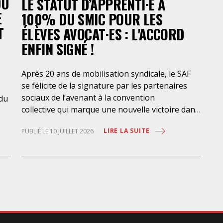
DU
LE STATUT D’APPRENTI·E À
soi
E
100% DU SMIC POUR LES
T
ÉLÈVES AVOCAT·ES : L'ACCORD
ENFIN SIGNÉ !
Après 20 ans de mobilisation syndicale, le SAF
se félicite de la signature par les partenaires
sociaux de l’avenant à la convention
 du
collective qui marque une nouvelle victoire dans
la mise en place de l’apprentissage au bénéfice
LIRE LA SUITE
PUBLIÉ LE 10 JUILLET 2026
des élèves-avocat·es, avec une rémunération à
100% du SMIC et sans discrimination
géographique ou d’âge. Étant donné la
situation actuelle très précaire de bons
-
nombre d’élèves avocat·es – sans accès à une
bourse étudiante, ni droit au RSA –
ent
l’apprentissage est synonyme de progrès social
considérable et d’une plus grande égalité
e