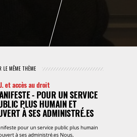
NUMÉRIQUE
POLICE / MAINTIEN DE L'ORDRE
PROCÉDURE CIVILE
R LE MÊME THÈME
 J. et accès au droit
ANIFESTE - POUR UN SERVICE
UBLIC PLUS HUMAIN ET
UVERT À SES ADMINISTRÉ.ES
nifeste pour un service public plus humain
ouvert à ses administré.es Nous,