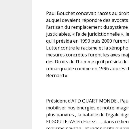
Paul Bouchet concevait l’accès au droi
auquel devaient répondre des avocats 
l’artisan du remplacement du système «
justiciables, « l’aide juridictionnelle
qu’il présida en 1990 puis 2000 furent 
Lutter contre le racisme et la xénoph
mesures concrètes furent les axes maj
des Droits de l’homme qu’il présida de 
remarquable comme en 1996 auprès des
Bernard ».
Président d’ATD QUART MONDE , Paul 
mobiliser nos énergies et notre imagi
plus pauvres , la bataille de l’égale dig
Et GOUTELAS en Forez ….., dans ce lieu 
réalisme paysan , et ingéniosité ouvriè