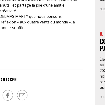
ég
de 
anuts , et partagé la joie d’une amitié
rap
PUB
cab
réativité.
aux
pre
le DELMAS MARTY que nous pensons
le 
d’a
la réflexion « aux quatre vents du monde », à
d’
La 
donner souffle.
usa
A.
ne
con
C
no
or
dé
plu
P
l’A
ser
ég
qu
Él
de 
au
pre
202
re
nom
dit
PARTAGER
con
ma
bun
tut
esp
l’
PUB
pro
d’o
aux