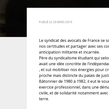
DROIT DES ÉTRANGERS
PUBLIÉ LE 26 MARS 2019
DROIT DES MINEURS
DROIT INTERNATIONAL
Le syndicat des avocats de France se s
nos certitudes et partager avec ses con
anticipation militante et incarnée.
Père du syndicalisme étudiant qui selon
avait une idée concrète de l’indépendan
, et sut mobiliser nos énergies pour c
proche mais distincte du palais de justi
Bâtonnier de 1980 à 1982, il eut le so
exercice professionnel, dans une déma
civile, et de solidarité notamment ave
terre.