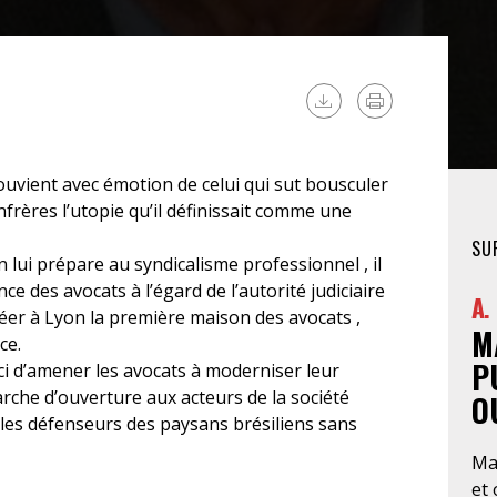
FÉMINISTE
HOSPITALISATION
SANS CONSENTEMENT
ouvient avec émotion de celui qui sut bousculer
frères l’utopie qu’il définissait comme une
SU
 lui prépare au syndicalisme professionnel , il
ce des avocats à l’égard de l’autorité judiciaire
A.
réer à Lyon la première maison des avocats ,
M
ce.
P
uci d’amener les avocats à moderniser leur
rche d’ouverture aux acteurs de la société
O
c les défenseurs des paysans brésiliens sans
Ma
et 