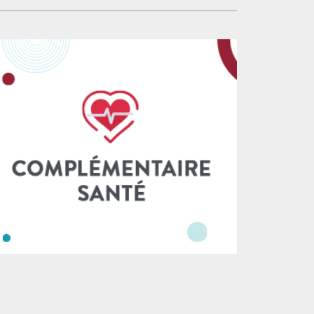
ditions de travail et, in fine, de mieux
se rencontrer, de se parler, de résoudre par
antir l’égalité des armes et l’accès aux droits.
́change des difficultés dans l’intérêt des
fin, nous nous opposerons au détournement
ticiables ; aujourd’hui c’est le règne du
 cliniques juridiques pour faire de l’accès au
trôle et de la surveillance quand ce n’est pas
it ou pire l’accès à la justice low cost. Les
ui de l’exclusion d’une partie de ceux qui y
néficiaires de l’aide
vaillent, les avocats, à l’image du palais de
tice de Paris, high-tech aux pieds d’argile. Au-
à de la forme, c’est la fonctionnalité même
 est ségrégative : qu’il s’agisse de montrer
te blanche à tous les étages avec un badge –
luant les avocats qui ne sont pas du ressort
u un petit interphone qu’il faut solliciter
ur qu’on vienne nous ouvrir afin simplement
 rencontrer greffier ou magistrat. Le CNB
t combattre cette vision sécuritaire,
tionnaire et technocratique de la Justice, et
re en- tendre raison aux pouvoirs publics.
us nous battrons pour que les avocats