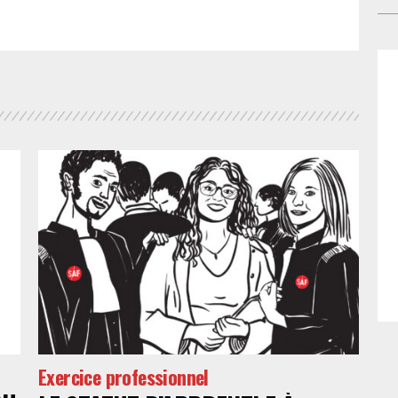
con
de 
gar
l’e
En
jus
des
con
dro
cel
bé
tra
jus
del
qui
pat
exc
– o
po
de
doi
ges
fai
Exercice professionnel
No