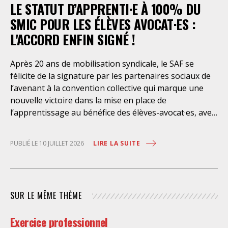
LE STATUT D’APPRENTI·E À 100% DU
assistance juridique, que d’empêcher les retenus
d’exercer un recours contre la décision administrative
SMIC POUR LES ÉLÈVES AVOCAT·ES :
qui a conduit à leur enfermement. Une telle contrainte
L'ACCORD ENFIN SIGNÉ !
est en outre manifestement incompatible avec
l’exercice libre et indépendant de la profession. Elle
Après 20 ans de mobilisation syndicale, le SAF se
place les avocats titulaires dans une situation de
félicite de la signature par les partenaires sociaux de
conflit d’intérêt évidente. Selon le juge des
l’avenant à la convention collective qui marque une
nouvelle victoire dans la mise en place de
l’apprentissage au bénéfice des élèves-avocat·es, avec
une rémunération à 100% du SMIC et sans
discrimination géographique ou d’âge. Étant donné la
LIRE LA SUITE
PUBLIÉ LE 10 JUILLET 2026
situation actuelle très précaire de bons
nombre d’élèves avocat·es – sans accès à une bourse
étudiante, ni droit au RSA – l’apprentissage est
synonyme de progrès social considérable et d’une
SUR LE MÊME THÈME
plus grande égalité d’accès à la profession. Il permet
aussi aux cabinets de former dans la durée un·e élève-
Exercice professionnel
avocat·e, en parallèle de l’école des avocats, tout en