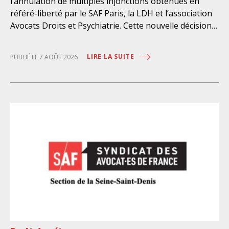
l’annulation de multiples injonctions obtenues en
référé-liberté par le SAF Paris, la LDH et l’association
Avocats Droits et Psychiatrie. Cette nouvelle décision
confirme l’urgence à rendre effectifs les droits des
personnes retenues à l’infirmerie psychiatrique de la
LIRE LA SUITE
PUBLIÉ LE 7 AOÛT 2026
préfecture de police de Paris. Près d’ici mais loin des
regards, se perpétuent depuis des années une
somme d’atteintes aux droits fondamentaux des
personnes placées sans consentement à l’infirmerie
psychiatrique de la préfecture de police (IPPP). Si
plusieurs autorités de contrôle ont appelé à sa
nécessaire réforme, une récente visite du CGLPL a mis
en évidence des violations graves des droits les plus
élémentaires. Saisi par le SAF Paris et la LDH, avec
l’intervention volontaire de l’association Avocats
Droits et Psychiatrie, le tribunal administratif de Paris
a, le 13 juillet 2026, constaté l’illégalité des pratiques
préfectorales et ordonné une série d’injonctions à
mettre en œuvre sans délai. Le préfet de police de