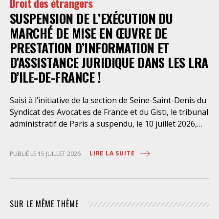
Droit des étrangers
Paris en avait interjeté appel. Par ordonnance du 4
SUSPENSION DE L’EXÉCUTION DU
août dernier, le Conseil d’Etat a aboli les privilèges
dont l’infirmerie psychiatrique de la préfecture de
MARCHÉ DE MISE EN ŒUVRE DE
police a depuis trop longtemps
PRESTATION D’INFORMATION ET
D’ASSISTANCE JURIDIQUE DANS LES LRA
D’ILE-DE-FRANCE !
Saisi à l’initiative de la section de Seine-Saint-Denis du
Syndicat des Avocat.es de France et du Gisti, le tribunal
administratif de Paris a suspendu, le 10 juillet 2026,
l’exécution du marché public visant à la « mise en
œuvre de prestations d’information et d’assistance
LIRE LA SUITE
PUBLIÉ LE 15 JUILLET 2026
juridique des étrangers maintenus dans les locaux de
rétention administrative (LRA) d’Ile-de-France »,
attribué à un cabinet d’avocats parisien, dont les
modalités d’exécution portent une atteinte grave aux
SUR LE MÊME THÈME
droits fondamentaux des personnes retenues et
contreviennent de manière flagrante aux règles