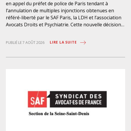
en appel du préfet de police de Paris tendant à
l’annulation de multiples injonctions obtenues en
référé-liberté par le SAF Paris, la LDH et l’association
Avocats Droits et Psychiatrie. Cette nouvelle décision
confirme l’urgence à rendre effectifs les droits des
personnes retenues à l’infirmerie psychiatrique de la
LIRE LA SUITE
PUBLIÉ LE 7 AOÛT 2026
préfecture de police de Paris. Près d’ici mais loin des
regards, se perpétuent depuis des années une
somme d’atteintes aux droits fondamentaux des
personnes placées sans consentement à l’infirmerie
psychiatrique de la préfecture de police (IPPP). Si
plusieurs autorités de contrôle ont appelé à sa
nécessaire réforme, une récente visite du CGLPL a mis
en évidence des violations graves des droits les plus
élémentaires. Saisi par le SAF Paris et la LDH, avec
l’intervention volontaire de l’association Avocats
Droits et Psychiatrie, le tribunal administratif de Paris
a, le 13 juillet 2026, constaté l’illégalité des pratiques
préfectorales et ordonné une série d’injonctions à