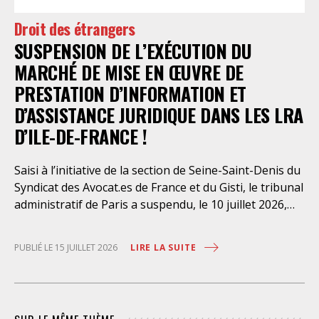
mettre en œuvre sans délai. Le préfet de police de
Droit des étrangers
Paris en avait interjeté appel. Par ordonnance du 4
SUSPENSION DE L’EXÉCUTION DU
août dernier, le Conseil d’Etat a aboli les privilèges
dont l’infirmerie psychiatrique de la préfecture de
MARCHÉ DE MISE EN ŒUVRE DE
police a depuis trop longtemps
PRESTATION D’INFORMATION ET
D’ASSISTANCE JURIDIQUE DANS LES LRA
D’ILE-DE-FRANCE !
Saisi à l’initiative de la section de Seine-Saint-Denis du
Syndicat des Avocat.es de France et du Gisti, le tribunal
administratif de Paris a suspendu, le 10 juillet 2026,
l’exécution du marché public visant à la « mise en
œuvre de prestations d’information et d’assistance
LIRE LA SUITE
PUBLIÉ LE 15 JUILLET 2026
juridique des étrangers maintenus dans les locaux de
rétention administrative (LRA) d’Ile-de-France »,
attribué à un cabinet d’avocats parisien, dont les
modalités d’exécution portent une atteinte grave aux