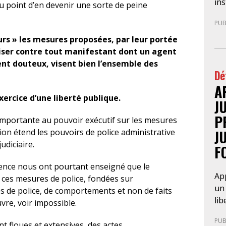
con
in
au point d’en devenir une sorte de peine
du 
déf
PUB
pa
sou
avo
fai
seurs » les mesures proposées, par leur portée
pre
l’A
iliser contre tout manifestant dont un agent
ann
am
nt douteux, visent bien l’ensemble des
Dé
au
de 
cad
A
pr
re
exercice d’une liberté publique.
pré
J
cha
P
importante au pouvoir exécutif sur les mesures
par
J
tion étend les pouvoirs de police administrative
com
udiciaire.
F
pr
en 
rgence nous ont pourtant enseigné que le
dém
App
de ces mesures de police, fondées sur
Ce 
un 
rces de police, de comportements et non de faits
la 
lib
uvre, voir impossible.
l’a
déc
int
PUB
fra
nt floues et extensives des actes