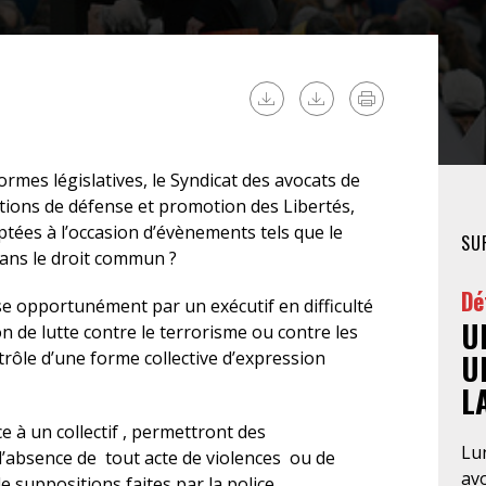
FÉMINISTE
HOSPITALISATION
SANS CONSENTEMENT
rmes législatives, le Syndicat des avocats de
ations de défense et promotion des Libertés,
optées à l’occasion d’évènements tels que le
SU
 dans le droit commun ?
Dé
ise opportunément par un exécutif en difficulté
U
n de lutte contre le terrorisme ou contre les
rôle d’une forme collective d’expression
U
L
 à un collectif , permettront des
Lun
 l’absence de tout acte de violences ou de
av
 suppositions faites par la police.