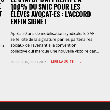
E
100% DU SMIC POUR LES
T
ÉLÈVES AVOCAT·ES : L'ACCORD
ENFIN SIGNÉ !
Après 20 ans de mobilisation syndicale, le SAF
se félicite de la signature par les partenaires
sociaux de l’avenant à la convention
 du
collective qui marque une nouvelle victoire dans
la mise en place de l’apprentissage au bénéfice
LIRE LA SUITE
PUBLIÉ LE 10 JUILLET 2026
des élèves-avocat·es, avec une rémunération à
100% du SMIC et sans discrimination
géographique ou d’âge. Étant donné la
situation actuelle très précaire de bons
-
nombre d’élèves avocat·es – sans accès à une
bourse étudiante, ni droit au RSA –
ent
l’apprentissage est synonyme de progrès social
considérable et d’une plus grande égalité
e