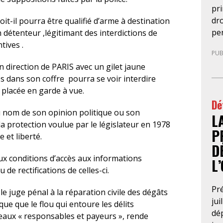
pr
dro
it-il pourra être qualifié d’arme à destination
pe
 détenteur ,légitimant des interdictions de
mag
tives .
PUB
le 
 direction de PARIS avec un gilet jaune
pr
es dans son coffre pourra se voir interdire
en
 placée en garde à vue.
ex
Dé
an
 au nom de son opinion politique ou son
L
con
a protection voulue par le législateur en 1978
ne
P
 et liberté.
rup
D
Cri
x conditions d’accès aux informations
L
pro
de rectifications de celles-ci.
d’i
le 
Pré
e juge pénal à la réparation civile des dégâts
con
jui
ue que le flou qui entoure les délits
jus
dép
eaux « responsables et payeurs », rende