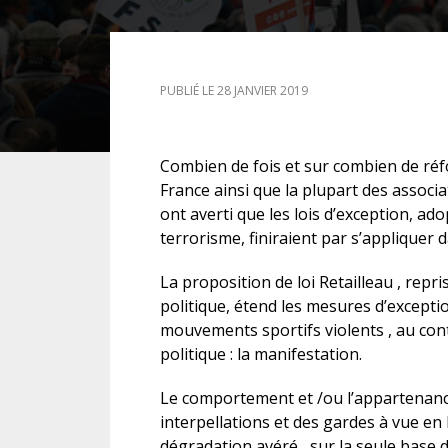
DROIT DES ÉTRANGERS
PUBLIÉ LE 28 JANVIER 2019
DROIT DES MINEURS
DROIT INTERNATIONAL
Combien de fois et sur combien de réfo
France ainsi que la plupart des associ
ont averti que les lois d’exception, ad
terrorisme, finiraient par s’appliquer
La proposition de loi Retailleau , repr
politique, étend les mesures d’exceptio
mouvements sportifs violents , au cont
politique : la manifestation.
Le comportement et /ou l’appartenance
interpellations et des gardes à vue en
dégradation avéré, sur la seule base de