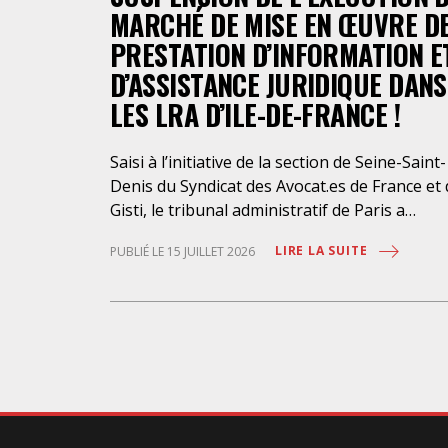
MARCHÉ DE MISE EN ŒUVRE D
PRESTATION D’INFORMATION E
D’ASSISTANCE JURIDIQUE DANS
LES LRA D’ILE-DE-FRANCE !
Saisi à l’initiative de la section de Seine-Saint-
Denis du Syndicat des Avocat.es de France et
Gisti, le tribunal administratif de Paris a
suspendu, le 10 juillet 2026, l’exécution du
LIRE LA SUITE
PUBLIÉ LE 15 JUILLET 2026
marché public visant à la « mise en œuvre de
prestations d’information et d’assistance
juridique des étrangers maintenus dans les
locaux de rétention administrative (LRA) d’Ile
de-France », attribué à un cabinet d’avocats
parisien, dont les modalités d’exécution port
une atteinte grave aux droits fondamentaux
des personnes retenues et contreviennent d