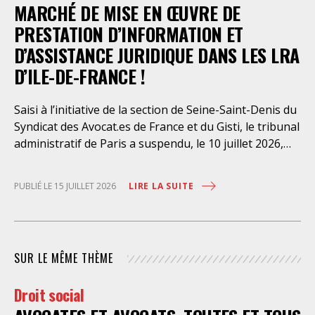
dont l’infirmerie psychiatrique de la préfecture de
MARCHÉ DE MISE EN ŒUVRE DE
police a depuis trop longtemps
PRESTATION D’INFORMATION ET
D’ASSISTANCE JURIDIQUE DANS LES LRA
D’ILE-DE-FRANCE !
Saisi à l’initiative de la section de Seine-Saint-Denis du
Syndicat des Avocat.es de France et du Gisti, le tribunal
administratif de Paris a suspendu, le 10 juillet 2026,
l’exécution du marché public visant à la « mise en
œuvre de prestations d’information et d’assistance
LIRE LA SUITE
PUBLIÉ LE 15 JUILLET 2026
juridique des étrangers maintenus dans les locaux de
rétention administrative (LRA) d’Ile-de-France »,
attribué à un cabinet d’avocats parisien, dont les
modalités d’exécution portent une atteinte grave aux
SUR LE MÊME THÈME
droits fondamentaux des personnes retenues et
contreviennent de manière flagrante aux règles
Droit social
déontologiques régissant la profession d’avocat. Ainsi,
l’assistance dont bénéficient les personnes retenues,