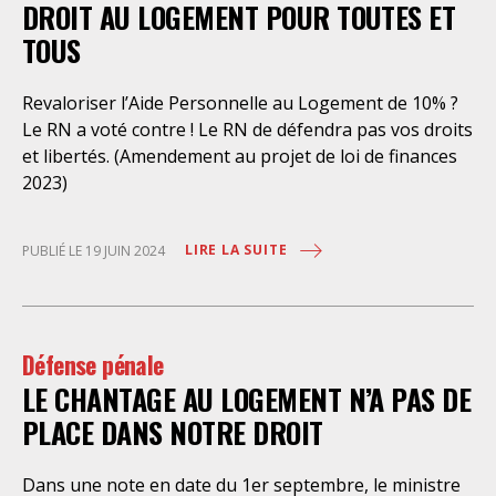
DROIT AU LOGEMENT POUR TOUTES ET
l’assistance dont bénéficient les personnes retenues,
limitée à trois heures de permanence téléphonique
TOUS
quotidienne sauf le dimanche (la présence de l’avocat
dans les locaux n’étant prévue qu’à titre exceptionnel),
Revaloriser l’Aide Personnelle au Logement de 10% ?
vise uniquement à « expliciter la procédure dont fait
Le RN a voté contre ! Le RN de défendra pas vos droits
l’objet le retenu ainsi que les droits qui découlent de
et libertés. (Amendement au projet de loi de finances
celle-ci et dont il bénéficie ». De telles dispositions
2023)
n’ont pour but, derrière l’affichage illusoire d’une
assistance juridique, que d’empêcher les retenus
d’exercer un recours contre la décision administrative
LIRE LA SUITE
PUBLIÉ LE 19 JUIN 2024
qui a conduit à leur enfermement. Une telle contrainte
est en outre manifestement incompatible avec
l’exercice libre et indépendant de la profession. Elle
place les avocats titulaires dans une situation de
Défense pénale
conflit d’intérêt évidente. Selon le juge des
LE CHANTAGE AU LOGEMENT N’A PAS DE
PLACE DANS NOTRE DROIT
Dans une note en date du 1er septembre, le ministre