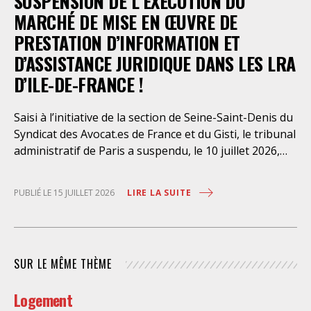
SUSPENSION DE L’EXÉCUTION DU
dont l’infirmerie psychiatrique de la préfecture de
MARCHÉ DE MISE EN ŒUVRE DE
police a depuis trop longtemps
PRESTATION D’INFORMATION ET
D’ASSISTANCE JURIDIQUE DANS LES LRA
D’ILE-DE-FRANCE !
Saisi à l’initiative de la section de Seine-Saint-Denis du
Syndicat des Avocat.es de France et du Gisti, le tribunal
administratif de Paris a suspendu, le 10 juillet 2026,
l’exécution du marché public visant à la « mise en
œuvre de prestations d’information et d’assistance
LIRE LA SUITE
PUBLIÉ LE 15 JUILLET 2026
juridique des étrangers maintenus dans les locaux de
rétention administrative (LRA) d’Ile-de-France »,
attribué à un cabinet d’avocats parisien, dont les
modalités d’exécution portent une atteinte grave aux
SUR LE MÊME THÈME
droits fondamentaux des personnes retenues et
contreviennent de manière flagrante aux règles
Logement
déontologiques régissant la profession d’avocat. Ainsi,