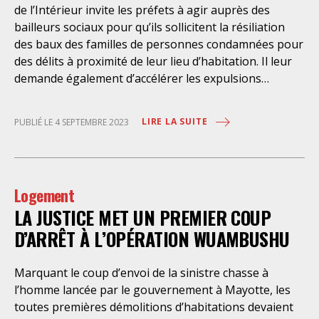
de l’Intérieur invite les préfets à agir auprès des
bailleurs sociaux pour qu’ils sollicitent la résiliation
des baux des familles de personnes condamnées pour
des délits à proximité de leur lieu d’habitation. Il leur
demande également d’accélérer les expulsions
policières de ces mêmes familles. Une telle note qui
vise à instaurer un chantage au logement est aussi
LIRE LA SUITE
PUBLIÉ LE 4 SEPTEMBRE 2023
incertaine juridiquement, qu’elle est humainement
indigne. Le SAF ne peut que s’interroger sur le
fondement qui autoriserait la communication de
procédures judiciaires à des tiers, que sont les
Logement
organismes d’habitations à loyer modéré (qui pour
LA JUSTICE MET UN PREMIER COUP
certains sont des organismes privés). Surtout, il
s’agirait là d’un dévoiement de la loi du 6 juillet 1989
D’ARRÊT À L’OPÉRATION WUAMBUSHU
sur les rapports locatifs et de l’obligation d’usage
paisible du logement qui est inscrite. La loi prohibe
Marquant le coup d’envoi de la sinistre chasse à
l’occupation du logement qui remettent en cause la
l’homme lancée par le gouvernement à Mayotte, les
tranquillité, la salubrité ou la sécurité des lieux : par
toutes premières démolitions d’habitations devaient
exemple le tapage nocturne, des manquements