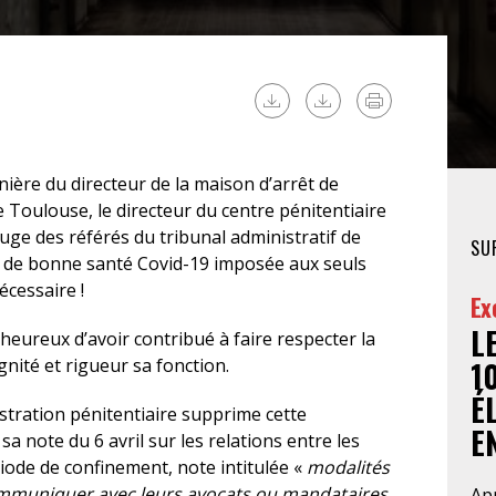
FÉMINISTE
HOSPITALISATION
SANS CONSENTEMENT
ière du directeur de la maison d’arrêt de
e Toulouse, le directeur du centre pénitentiaire
juge des référés du tribunal administratif de
SU
on de bonne santé Covid-19 imposée aux seuls
écessaire !
Ex
L
ureux d’avoir contribué à faire respecter la
gnité et rigueur sa fonction.
1
É
istration pénitentiaire supprime cette
EN
a note du 6 avril sur les relations entre les
riode de confinement, note intitulée «
modalités
ommuniquer avec leurs avocats ou mandataires
Apr