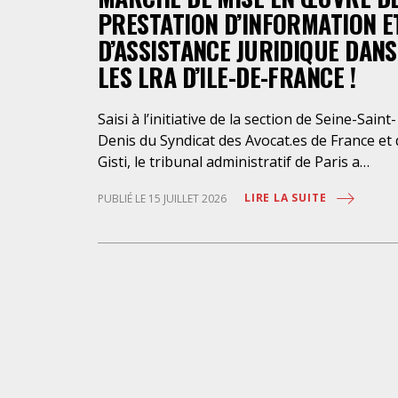
PRESTATION D’INFORMATION E
D’ASSISTANCE JURIDIQUE DANS
LES LRA D’ILE-DE-FRANCE !
Saisi à l’initiative de la section de Seine-Saint-
Denis du Syndicat des Avocat.es de France et
Gisti, le tribunal administratif de Paris a
suspendu, le 10 juillet 2026, l’exécution du
LIRE LA SUITE
PUBLIÉ LE 15 JUILLET 2026
marché public visant à la « mise en œuvre de
prestations d’information et d’assistance
juridique des étrangers maintenus dans les
locaux de rétention administrative (LRA) d’Ile
de-France », attribué à un cabinet d’avocats
parisien, dont les modalités d’exécution port
une atteinte grave aux droits fondamentaux
des personnes retenues et contreviennent d
manière flagrante aux règles déontologique
régissant la profession d’avocat. Ainsi,