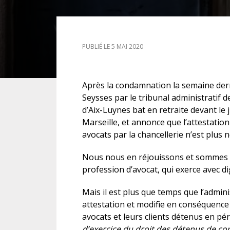
DROIT DES ÉTRANGERS
PUBLIÉ LE 5 MAI 2020
DROIT DES MINEURS
DROIT INTERNATIONAL
Après la condamnation la semaine dern
Seysses par le tribunal administratif d
d’Aix-Luynes bat en retraite devant le 
Marseille, et annonce que l’attestati
avocats par la chancellerie n’est plus n
Nous nous en réjouissons et sommes he
profession d’avocat, qui exerce avec di
Mais il est plus que temps que l’admin
attestation et modifie en conséquence s
avocats et leurs clients détenus en pé
d’exercice du droit des détenus de c