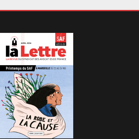
urquoi s’embarrasser d’une audience quand
 simili-négociation à la va-vite permet de
tre fin à un litige ? A moyen terme, cette
gique de gestion managériale de la