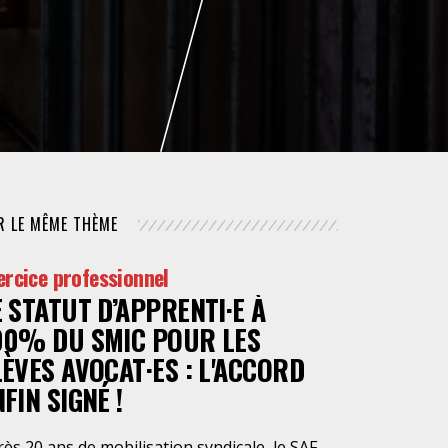
NUMÉRIQUE
POLICE / MAINTIEN DE L'ORDRE
PROCÉDURE CIVILE
R LE MÊME THÈME
ercice professionnel
E STATUT D’APPRENTI·E À
00% DU SMIC POUR LES
LÈVES AVOCAT·ES : L'ACCORD
FIN SIGNÉ !
ès 20 ans de mobilisation syndicale, le SAF