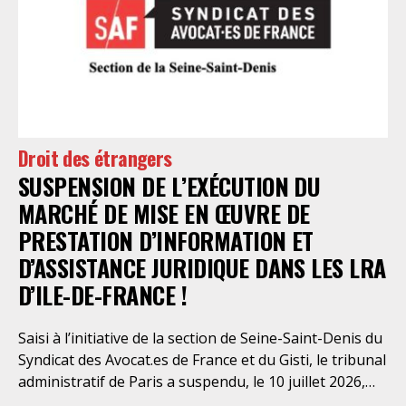
en évidence des violations graves des droits les plus
élémentaires. Saisi par le SAF Paris et la LDH, avec
l’intervention volontaire de l’association Avocats
Droits et Psychiatrie, le tribunal administratif de Paris
a, le 13 juillet 2026, constaté l’illégalité des pratiques
préfectorales et ordonné une série d’injonctions à
mettre en œuvre sans délai. Le préfet de police de
Droit des étrangers
Paris en avait interjeté appel. Par ordonnance du 4
SUSPENSION DE L’EXÉCUTION DU
août dernier, le Conseil d’Etat a aboli les privilèges
dont l’infirmerie psychiatrique de la préfecture de
MARCHÉ DE MISE EN ŒUVRE DE
police a depuis trop longtemps
PRESTATION D’INFORMATION ET
D’ASSISTANCE JURIDIQUE DANS LES LRA
D’ILE-DE-FRANCE !
Saisi à l’initiative de la section de Seine-Saint-Denis du
Syndicat des Avocat.es de France et du Gisti, le tribunal
administratif de Paris a suspendu, le 10 juillet 2026,
l’exécution du marché public visant à la « mise en