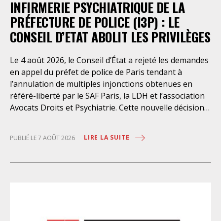
INFIRMERIE PSYCHIATRIQUE DE LA
PRÉFECTURE DE POLICE (I3P) : LE
CONSEIL D’ETAT ABOLIT LES PRIVILÈGES
Le 4 août 2026, le Conseil d’État a rejeté les demandes
en appel du préfet de police de Paris tendant à
l’annulation de multiples injonctions obtenues en
référé-liberté par le SAF Paris, la LDH et l’association
Avocats Droits et Psychiatrie. Cette nouvelle décision
confirme l’urgence à rendre effectifs les droits des
personnes retenues à l’infirmerie psychiatrique de la
LIRE LA SUITE
PUBLIÉ LE 7 AOÛT 2026
préfecture de police de Paris. Près d’ici mais loin des
regards, se perpétuent depuis des années une
somme d’atteintes aux droits fondamentaux des
personnes placées sans consentement à l’infirmerie
psychiatrique de la préfecture de police (IPPP). Si
plusieurs autorités de contrôle ont appelé à sa
nécessaire réforme, une récente visite du CGLPL a mis