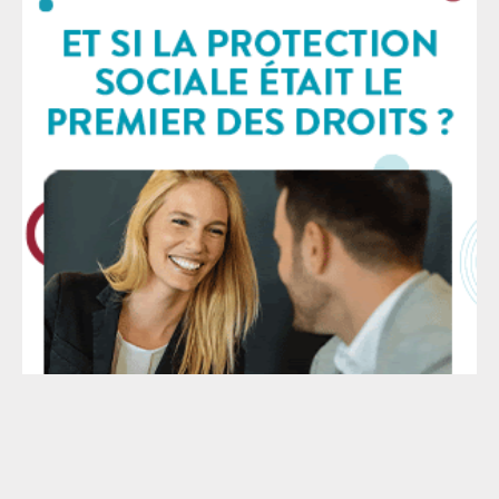
légalité des tirs et inverse la charge de la preuve :
l’usage de leur arme à feu par les forces de l’ordre
sera considéré, a priori, comme étant légal, c’est-à-
dire nécessaire et proportionné. Il appartiendra au
procureur – en pratique aux familles des victimes – de
démontrer que le tir mortel n’était pas justifié. Ce
texte s’inscrit dans le bilan déjà alarmant de la loi
Cazeneuve de 2017 et la création de l’article L.435-1 du
Code de la sécurité intérieure : elle autorise les
policiers à utiliser leur arme dès lors qu’ils estiment
que les occupants d’un véhicule sont susceptibles
d’être dangereux — ce qui laisse les agents seuls
juges d’une situation pouvant s’avérer mortelle.
Depuis son adoption, au moins
Le SAF - © 2026 - Mise à jour : 2026 - Tous droits réservés -
Mentions légales