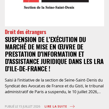
l’intervention volontaire de l’association Avocats
Droits et Psychiatrie, le tribunal administratif de Paris
a, le 13 juillet 2026, constaté l’illégalité des pratiques
préfectorales et ordonné une série d’injonctions à
mettre en œuvre sans délai. Le préfet de police de
Droit des étrangers
Paris en avait interjeté appel. Par ordonnance du 4
SUSPENSION DE L’EXÉCUTION DU
août dernier, le Conseil d’Etat a aboli les privilèges
dont l’infirmerie psychiatrique de la préfecture de
MARCHÉ DE MISE EN ŒUVRE DE
police a depuis trop longtemps
PRESTATION D’INFORMATION ET
D’ASSISTANCE JURIDIQUE DANS LES LRA
D’ILE-DE-FRANCE !
Saisi à l’initiative de la section de Seine-Saint-Denis du
Syndicat des Avocat.es de France et du Gisti, le tribunal
administratif de Paris a suspendu, le 10 juillet 2026,
l’exécution du marché public visant à la « mise en
œuvre de prestations d’information et d’assistance
LIRE LA SUITE
PUBLIÉ LE 15 JUILLET 2026