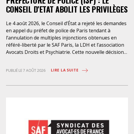
PRÉFECTURE DE POLICE (I3P) : LE
CONSEIL D’ETAT ABOLIT LES PRIVILÈGES
Le 4 août 2026, le Conseil d’État a rejeté les demandes
en appel du préfet de police de Paris tendant à
l’annulation de multiples injonctions obtenues en
référé-liberté par le SAF Paris, la LDH et l’association
Avocats Droits et Psychiatrie. Cette nouvelle décision
confirme l’urgence à rendre effectifs les droits des
personnes retenues à l’infirmerie psychiatrique de la
LIRE LA SUITE
PUBLIÉ LE 7 AOÛT 2026
préfecture de police de Paris. Près d’ici mais loin des
regards, se perpétuent depuis des années une
somme d’atteintes aux droits fondamentaux des
personnes placées sans consentement à l’infirmerie
psychiatrique de la préfecture de police (IPPP). Si
plusieurs autorités de contrôle ont appelé à sa
nécessaire réforme, une récente visite du CGLPL a mis
en évidence des violations graves des droits les plus
élémentaires. Saisi par le SAF Paris et la LDH, avec