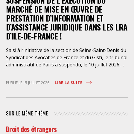
SUSPENSION DE L’EXÉCUTION DU
dont l’infirmerie psychiatrique de la préfecture de
MARCHÉ DE MISE EN ŒUVRE DE
police a depuis trop longtemps
PRESTATION D’INFORMATION ET
D’ASSISTANCE JURIDIQUE DANS LES LRA
D’ILE-DE-FRANCE !
Saisi à l’initiative de la section de Seine-Saint-Denis du
Syndicat des Avocat.es de France et du Gisti, le tribunal
administratif de Paris a suspendu, le 10 juillet 2026,
l’exécution du marché public visant à la « mise en
œuvre de prestations d’information et d’assistance
LIRE LA SUITE
PUBLIÉ LE 15 JUILLET 2026
juridique des étrangers maintenus dans les locaux de
rétention administrative (LRA) d’Ile-de-France »,
attribué à un cabinet d’avocats parisien, dont les
modalités d’exécution portent une atteinte grave aux
SUR LE MÊME THÈME
droits fondamentaux des personnes retenues et
contreviennent de manière flagrante aux règles
Droit des étrangers
déontologiques régissant la profession d’avocat. Ainsi,