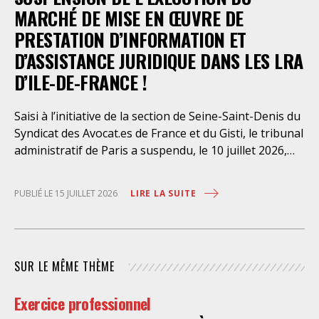
dont l’infirmerie psychiatrique de la préfecture de
MARCHÉ DE MISE EN ŒUVRE DE
police a depuis trop longtemps
PRESTATION D’INFORMATION ET
D’ASSISTANCE JURIDIQUE DANS LES LRA
D’ILE-DE-FRANCE !
Saisi à l’initiative de la section de Seine-Saint-Denis du
Syndicat des Avocat.es de France et du Gisti, le tribunal
administratif de Paris a suspendu, le 10 juillet 2026,
l’exécution du marché public visant à la « mise en
œuvre de prestations d’information et d’assistance
LIRE LA SUITE
PUBLIÉ LE 15 JUILLET 2026
juridique des étrangers maintenus dans les locaux de
rétention administrative (LRA) d’Ile-de-France »,
attribué à un cabinet d’avocats parisien, dont les
modalités d’exécution portent une atteinte grave aux
SUR LE MÊME THÈME
droits fondamentaux des personnes retenues et
contreviennent de manière flagrante aux règles
Exercice professionnel
déontologiques régissant la profession d’avocat. Ainsi,