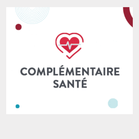
au sein des foyers de la protection de l’Enfance. Les
enfants sont ce que notre société a de plus précieux
et leur protection ne doit souffrir d’aucun
manquement. Or, en l’état et malgré les politiques
affichées, ce n’est pas le cas. Un pas a été franchi à
l’Assemblée nationale par l’adoption à l’unanimité le
11 décembre 2025, de la proposition de loi
garantissant à tout enfant, quel que soit son âge, la
présence d’un·e avocat·e dès lors qu’un·e juge des
enfants est saisi·e en assistance éducative. Cette
intervention ne va pas tout régler. Elle ne va pas
régler le problème du manque de moyens alloués à la
justice des enfants, ni le manque de moyens de la
protection de l’enfance,