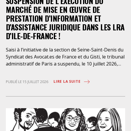
SUSPENSION DE L’EXÉCUTION DU
MARCHÉ DE MISE EN ŒUVRE DE
PRESTATION D’INFORMATION ET
D’ASSISTANCE JURIDIQUE DANS LES LRA
D’ILE-DE-FRANCE !
Saisi à l’initiative de la section de Seine-Saint-Denis du
Syndicat des Avocat.es de France et du Gisti, le tribunal
administratif de Paris a suspendu, le 10 juillet 2026,
l’exécution du marché public visant à la « mise en
œuvre de prestations d’information et d’assistance
LIRE LA SUITE
PUBLIÉ LE 15 JUILLET 2026
juridique des étrangers maintenus dans les locaux de
rétention administrative (LRA) d’Ile-de-France »,
attribué à un cabinet d’avocats parisien, dont les
modalités d’exécution portent une atteinte grave aux
droits fondamentaux des personnes retenues et
contreviennent de manière flagrante aux règles
déontologiques régissant la profession d’avocat. Ainsi,