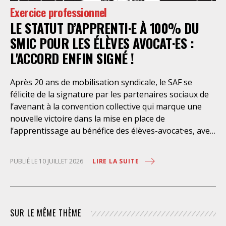
celle-ci et dont il bénéficie ». De telles dispositions
Exercice professionnel
n’ont pour but, derrière l’affichage illusoire d’une
LE STATUT D’APPRENTI·E À 100% DU
assistance juridique, que d’empêcher les retenus
d’exercer un recours contre la décision administrative
SMIC POUR LES ÉLÈVES AVOCAT·ES :
qui a conduit à leur enfermement. Une telle contrainte
L'ACCORD ENFIN SIGNÉ !
est en outre manifestement incompatible avec
l’exercice libre et indépendant de la profession. Elle
Après 20 ans de mobilisation syndicale, le SAF se
place les avocats titulaires dans une situation de
félicite de la signature par les partenaires sociaux de
conflit d’intérêt évidente. Selon le juge des
l’avenant à la convention collective qui marque une
nouvelle victoire dans la mise en place de
l’apprentissage au bénéfice des élèves-avocat·es, avec
une rémunération à 100% du SMIC et sans
discrimination géographique ou d’âge. Étant donné la
LIRE LA SUITE
PUBLIÉ LE 10 JUILLET 2026
situation actuelle très précaire de bons
nombre d’élèves avocat·es – sans accès à une bourse
étudiante, ni droit au RSA – l’apprentissage est
synonyme de progrès social considérable et d’une
SUR LE MÊME THÈME
plus grande égalité d’accès à la profession. Il permet