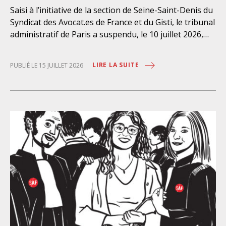
Saisi à l’initiative de la section de Seine-Saint-Denis du
Syndicat des Avocat.es de France et du Gisti, le tribunal
administratif de Paris a suspendu, le 10 juillet 2026,
l’exécution du marché public visant à la « mise en
œuvre de prestations d’information et d’assistance
LIRE LA SUITE
PUBLIÉ LE 15 JUILLET 2026
juridique des étrangers maintenus dans les locaux de
rétention administrative (LRA) d’Ile-de-France »,
attribué à un cabinet d’avocats parisien, dont les
modalités d’exécution portent une atteinte grave aux
droits fondamentaux des personnes retenues et
contreviennent de manière flagrante aux règles
déontologiques régissant la profession d’avocat. Ainsi,
l’assistance dont bénéficient les personnes retenues,
limitée à trois heures de permanence téléphonique
quotidienne sauf le dimanche (la présence de l’avocat
dans les locaux n’étant prévue qu’à titre exceptionnel),
vise uniquement à « expliciter la procédure dont fait
l’objet le retenu ainsi que les droits qui découlent de