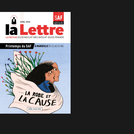
n logement digne à l’issue des opérations.
 même, les biens meubles