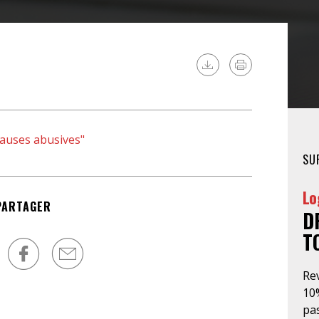
FÉMINISTE
HOSPITALISATION
SANS CONSENTEMENT
lauses abusives"
SU
Lo
PARTAGER
D
T
Re
10
pas