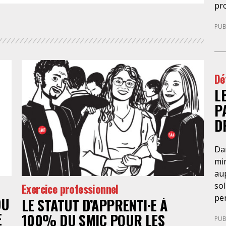
pro
PUB
Dé
L
P
D
Da
min
aup
sol
Exercice professionnel
pe
DU
LE STATUT D’APPRENTI·E À
pro
E
100% DU SMIC POUR LES
PUB
de