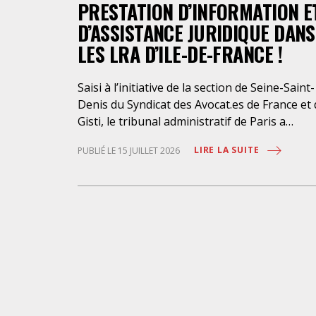
PRESTATION D’INFORMATION E
D’ASSISTANCE JURIDIQUE DANS
LES LRA D’ILE-DE-FRANCE !
Saisi à l’initiative de la section de Seine-Saint-
Denis du Syndicat des Avocat.es de France et
Gisti, le tribunal administratif de Paris a
suspendu, le 10 juillet 2026, l’exécution du
LIRE LA SUITE
PUBLIÉ LE 15 JUILLET 2026
marché public visant à la « mise en œuvre de
prestations d’information et d’assistance
juridique des étrangers maintenus dans les
locaux de rétention administrative (LRA) d’Ile
de-France », attribué à un cabinet d’avocats
parisien, dont les modalités d’exécution port
une atteinte grave aux droits fondamentaux
des personnes retenues et contreviennent d
manière flagrante aux règles déontologique
régissant la profession d’avocat. Ainsi,