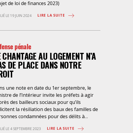
jet de loi de finances 2023)
LIRE LA SUITE
LIÉ LE 19 JUIN 2024
fense pénale
E CHANTAGE AU LOGEMENT N’A
AS DE PLACE DANS NOTRE
ROIT
ns une note en date du 1er septembre, le
istre de l’Intérieur invite les préfets à agir
rès des bailleurs sociaux pour qu’ils
licitent la résiliation des baux des familles de
rsonnes condamnées pour des délits à
ximité de leur lieu d’habitation. Il leur
LIRE LA SUITE
LIÉ LE 4 SEPTEMBRE 2023
mande également d’accélérer les expulsions