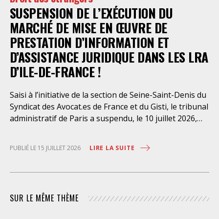
SUSPENSION DE L’EXÉCUTION DU
août dernier, le Conseil d’Etat a aboli les privilèges
dont l’infirmerie psychiatrique de la préfecture de
MARCHÉ DE MISE EN ŒUVRE DE
police a depuis trop longtemps
PRESTATION D’INFORMATION ET
D’ASSISTANCE JURIDIQUE DANS LES LRA
D’ILE-DE-FRANCE !
Saisi à l’initiative de la section de Seine-Saint-Denis du
Syndicat des Avocat.es de France et du Gisti, le tribunal
administratif de Paris a suspendu, le 10 juillet 2026,
l’exécution du marché public visant à la « mise en
œuvre de prestations d’information et d’assistance
LIRE LA SUITE
PUBLIÉ LE 15 JUILLET 2026
juridique des étrangers maintenus dans les locaux de
rétention administrative (LRA) d’Ile-de-France »,
attribué à un cabinet d’avocats parisien, dont les
modalités d’exécution portent une atteinte grave aux
SUR LE MÊME THÈME
droits fondamentaux des personnes retenues et
contreviennent de manière flagrante aux règles