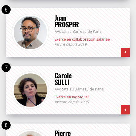
Juan
PROSPER
Avocat au Barreau de Paris
Exerce en collaboration salariée
Inscrit depuis 2019
+
Carole
SULLI
Avocate au Barreau de Paris
Exerce en individuel
Inscrite depuis 1995
+
Pierre