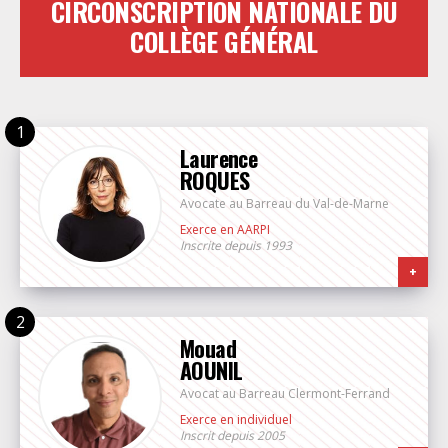
CIRCONSCRIPTION NATIONALE DU
COLLÈGE GÉNÉRAL
Laurence
ROQUES
Avocate au Barreau du Val-de-Marne
Exerce en AARPI
Inscrite depuis 1993
+
Mouad
AOUNIL
Avocat au Barreau Clermont-Ferrand
Exerce en individuel
Inscrit depuis 2005