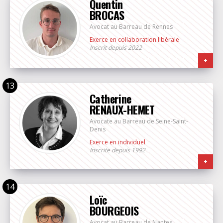
Quentin
BROCAS
Avocat au Barreau de Rennes
Exerce en collaboration libérale
Inscrit depuis 2022
+
Catherine
RENAUX-HEMET
Avocate au Barreau de Seine-Saint-
Denis
Exerce en individuel
Inscrite depuis 1992
+
Loïc
BOURGEOIS
Avocat au Barreau de Nantes