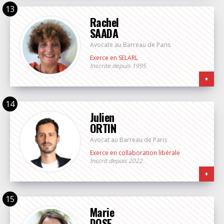
Rachel
SAADA
Avocate au Barreau de Paris
Exerce en SELARL
Inscrite depuis 1995
+
Julien
ORTIN
Avocat au Barreau de Paris
Exerce en collaboration libérale
Inscrit depuis 2022
+
Marie
DOSE