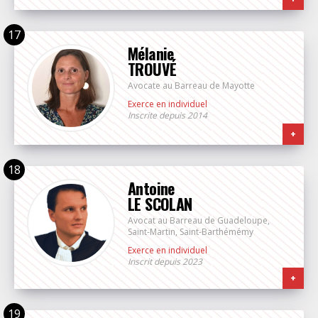
Mélanie
TROUVÉ
Avocate au Barreau de Mayotte
Exerce en individuel
Inscrite depuis 2014
+
Antoine
LE SCOLAN
Avocat au Barreau de Guadeloupe,
Saint-Martin, Saint-Barthémémy
Exerce en individuel
Inscrit depuis 2023
+