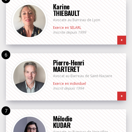
Karine
THIEBAULT
Avocate au Barreau de Lyon
Exerce en SELARL
Inscrite depuis 1999
+
Pierre-Henri
MARTERET
Avocat au Barreau de Saint-Nazaire
Exerce en individuel
Inscrit depuis 1994
+
Mélodie
KUDAR
Avocate au Barreau de Versailles