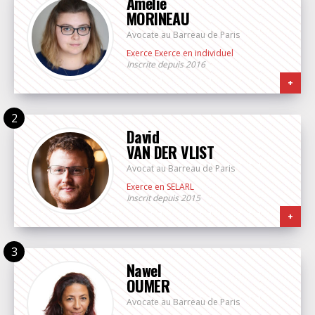
Amélie
MORINEAU
Avocate au Barreau de Paris
Exerce Exerce en individuel
Inscrite depuis 2016
+
David
VAN DER VLIST
Avocat au Barreau de Paris
Exerce en SELARL
Inscrit depuis 2015
+
Nawel
OUMER
Avocate au Barreau de Paris