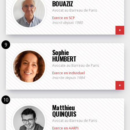
BOUAZIZ
Avocat au Barreau de Paris
Exerce en SCP
Inscrit depuis 1980
+
Sophie
HUMBERT
Avocate au Barreau de Paris
Exerce en individuel
Inscrite depuis 1984
+
Matthieu
QUINQUIS
Avocat au Barreau de Paris
Exerce en AARPI