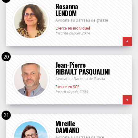
Rosanna
LENDOM
Avocate au Barreau de grasse
Exerce en individuel
Inscrite depuis 2014
+
Jean-Pierre
RIBAULT PASQUALINI
Avocat au Barreau de Bastia
Exerce en SCP
Inscrit depuis 2004
+
Mireille
DAMIANO
Avocate au Barreau de Nice