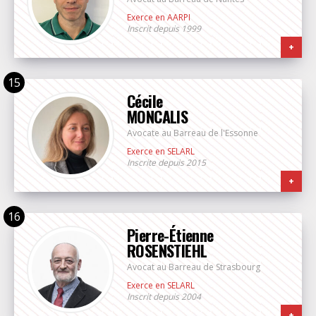
Exerce en AARPI
Inscrit depuis 1999
+
Cécile
MONCALIS
Avocate au Barreau de l'Essonne
Exerce en SELARL
Inscrite depuis 2015
+
Pierre-Étienne
ROSENSTIEHL
Avocat au Barreau de Strasbourg
Exerce en SELARL
Inscrit depuis 2004
+