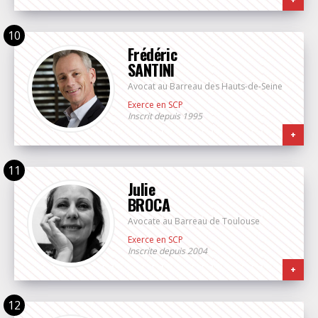
Frédéric
SANTINI
Avocat au Barreau des Hauts-de-Seine
Exerce en SCP
Inscrit depuis 1995
+
Julie
BROCA
Avocate au Barreau de Toulouse
Exerce en SCP
Inscrite depuis 2004
+