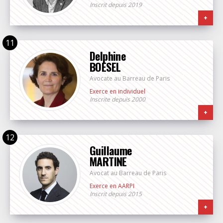
Inscrit depuis 2019
+
Delphine
BOESEL
Avocate au Barreau de Paris
Exerce en individuel
Inscrite depuis 2000
+
Guillaume
MARTINE
Avocat au Barreau de Paris
Exerce en AARPI
Inscrit depuis 2015
+