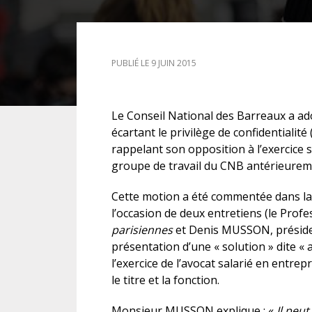
DROIT DES ÉTRANGERS
PUBLIÉ LE 9 JUIN 2015
DROIT DES MINEURS
DROIT INTERNATIONAL
Le Conseil National des Barreaux a a
écartant le privilège de confidentialité 
rappelant son opposition à l’exercice sa
groupe de travail du CNB antérieureme
Cette motion a été commentée dans la 
l’occasion de deux entretiens (le Pro
parisiennes
et Denis MUSSON, préside
présentation d’une « solution » dite « a
l’exercice de l’avocat salarié en entrepr
le titre et la fonction.
Monsieur MUSSON explique : «
Il peut