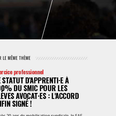
NUMÉRIQUE
POLICE / MAINTIEN DE L'ORDRE
PROCÉDURE CIVILE
R LE MÊME THÈME
ercice professionnel
E STATUT D’APPRENTI·E À
00% DU SMIC POUR LES
LÈVES AVOCAT·ES : L'ACCORD
FIN SIGNÉ !
ès 20 ans de mobilisation syndicale, le SAF