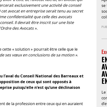
exercerait exclusivement une activité de conseil
se 
) cet avocat en entreprise serait tenu au secret
soc
ême confidentialité que celle des avocats
col
nseil. Il devrait être inscrit sur une liste
la 
PUB
l’Ordre des Avocats ».
de
10
gé
sit
tte « solution » pourrait être celle que le
Ex
no
de ses vœux en conclusions de sa motion »
.
E
bou
l’
A
con
A
d’a
 l’aval du Conseil National des Barreaux et
E
cab
’opposition de ceux qui sont opposés à
avo
reprise puisqu’elle n’est qu’une déclinaison
en 
Le
im
co
ina
d’e
nt de la profession entre ceux qui en auraient