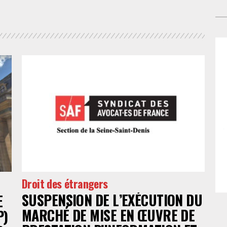
par
co
sou
cab
por
fou
déf
de 
ent
ma
co
acc
inv
tra
pr
réd
mar
au
po
pri
de
d’a
Droit des étrangers
jud
SUSPENSION DE L’EXÉCUTION DU
E
go
MARCHÉ DE MISE EN ŒUVRE DE
P)
mat
pr