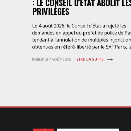
: LE CONSEIL D’ETAT ABOLIT LE
PRIVILÈGES
Le 4 août 2026, le Conseil d’État a rejeté les
demandes en appel du préfet de police de Pa
tendant à l’annulation de multiples injonctio
obtenues en référé-liberté par le SAF Paris, l
LDH et l’association Avocats Droits et
LIRE LA SUITE
PUBLIÉ LE 7 AOÛT 2026
Psychiatrie. Cette nouvelle décision confirme
l’urgence à rendre effectifs les droits des
personnes retenues à l’infirmerie psychiatri
de la préfecture de police de Paris. Près d’ici
mais loin des regards, se perpétuent depuis 
années une somme d’atteintes aux droits
fondamentaux des personnes placées sans
consentement à l’infirmerie psychiatrique de 
préfecture de police (IPPP). Si plusieurs
autorités de contrôle ont appelé à sa