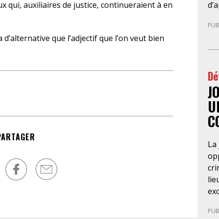
co
d’a
ux qui, auxiliaires de justice, continueraient à en
réf
di
PUB
ra
leu
 d’alternative que l’adjectif que l’on veut bien
20
pré
du
en 
for
ava
Dé
d’a
gé
ba
J
te
so
fél
U
Pa
les
C
d’
Co
ré
Nég
PARTAGER
La 
du
nég
opp
pri
cri
dét
lie
con
exc
ré
de 
du 
PUB
Cet
SA