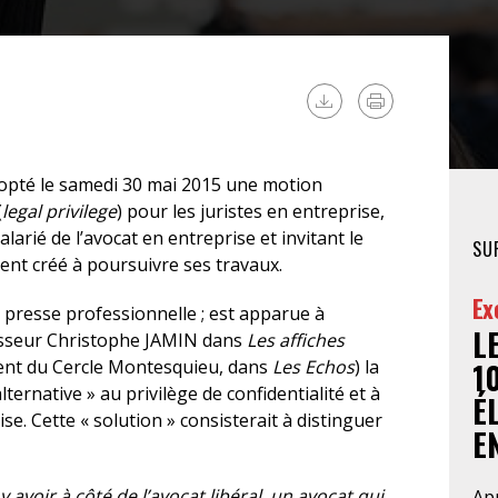
FÉMINISTE
HOSPITALISATION
SANS CONSENTEMENT
dopté le samedi 30 mai 2015 une motion
(
legal privilege
) pour les juristes en entreprise,
larié de l’avocat en entreprise et invitant le
SU
nt créé à poursuivre ses travaux.
Ex
presse professionnelle ; est apparue à
L
fesseur Christophe JAMIN dans
Les affiches
nt du Cercle Montesquieu, dans
Les Echos
) la
1
lternative » au privilège de confidentialité et à
É
ise. Cette « solution » consisterait à distinguer
EN
 y avoir à côté de l’avocat libéral, un avocat qui
Apr