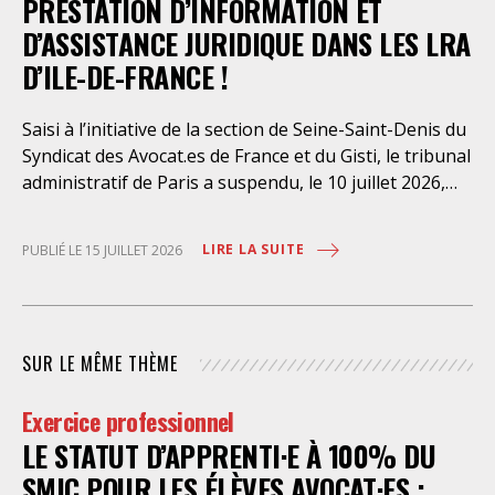
PRESTATION D’INFORMATION ET
D’ASSISTANCE JURIDIQUE DANS LES LRA
D’ILE-DE-FRANCE !
Saisi à l’initiative de la section de Seine-Saint-Denis du
Syndicat des Avocat.es de France et du Gisti, le tribunal
administratif de Paris a suspendu, le 10 juillet 2026,
l’exécution du marché public visant à la « mise en
œuvre de prestations d’information et d’assistance
LIRE LA SUITE
PUBLIÉ LE 15 JUILLET 2026
juridique des étrangers maintenus dans les locaux de
rétention administrative (LRA) d’Ile-de-France »,
attribué à un cabinet d’avocats parisien, dont les
modalités d’exécution portent une atteinte grave aux
SUR LE MÊME THÈME
droits fondamentaux des personnes retenues et
contreviennent de manière flagrante aux règles
Exercice professionnel
déontologiques régissant la profession d’avocat. Ainsi,
LE STATUT D’APPRENTI·E À 100% DU
l’assistance dont bénéficient les personnes retenues,
limitée à trois heures de permanence téléphonique
SMIC POUR LES ÉLÈVES AVOCAT·ES :