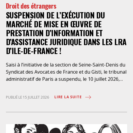
Droit des étrangers
SUSPENSION DE L’EXÉCUTION DU
MARCHÉ DE MISE EN ŒUVRE DE
PRESTATION D’INFORMATION ET
D’ASSISTANCE JURIDIQUE DANS LES LRA
D’ILE-DE-FRANCE !
Saisi à l’initiative de la section de Seine-Saint-Denis du
Syndicat des Avocat.es de France et du Gisti, le tribunal
administratif de Paris a suspendu, le 10 juillet 2026,
l’exécution du marché public visant à la « mise en
œuvre de prestations d’information et d’assistance
LIRE LA SUITE
PUBLIÉ LE 15 JUILLET 2026
juridique des étrangers maintenus dans les locaux de
rétention administrative (LRA) d’Ile-de-France »,
attribué à un cabinet d’avocats parisien, dont les
modalités d’exécution portent une atteinte grave aux
droits fondamentaux des personnes retenues et