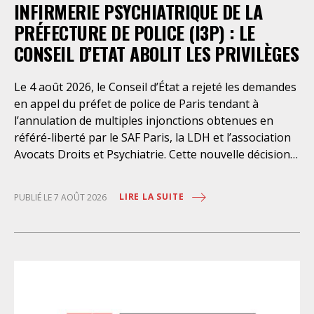
INFIRMERIE PSYCHIATRIQUE DE LA
PRÉFECTURE DE POLICE (I3P) : LE
CONSEIL D’ETAT ABOLIT LES PRIVILÈGES
Le 4 août 2026, le Conseil d’État a rejeté les demandes
en appel du préfet de police de Paris tendant à
l’annulation de multiples injonctions obtenues en
référé-liberté par le SAF Paris, la LDH et l’association
Avocats Droits et Psychiatrie. Cette nouvelle décision
confirme l’urgence à rendre effectifs les droits des
personnes retenues à l’infirmerie psychiatrique de la
LIRE LA SUITE
PUBLIÉ LE 7 AOÛT 2026
préfecture de police de Paris. Près d’ici mais loin des
regards, se perpétuent depuis des années une
somme d’atteintes aux droits fondamentaux des
personnes placées sans consentement à l’infirmerie
psychiatrique de la préfecture de police (IPPP). Si
plusieurs autorités de contrôle ont appelé à sa
nécessaire réforme, une récente visite du CGLPL a mis