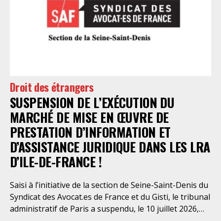
en évidence des violations graves des droits les plus
élémentaires. Saisi par le SAF Paris et la LDH, avec
l’intervention volontaire de l’association Avocats
Droits et Psychiatrie, le tribunal administratif de Paris
a, le 13 juillet 2026, constaté l’illégalité des pratiques
préfectorales et ordonné une série d’injonctions à
mettre en œuvre sans délai. Le préfet de police de
Droit des étrangers
Paris en avait interjeté appel. Par ordonnance du 4
SUSPENSION DE L’EXÉCUTION DU
août dernier, le Conseil d’Etat a aboli les privilèges
dont l’infirmerie psychiatrique de la préfecture de
MARCHÉ DE MISE EN ŒUVRE DE
police a depuis trop longtemps
PRESTATION D’INFORMATION ET
D’ASSISTANCE JURIDIQUE DANS LES LRA
D’ILE-DE-FRANCE !
Saisi à l’initiative de la section de Seine-Saint-Denis du
Syndicat des Avocat.es de France et du Gisti, le tribunal
administratif de Paris a suspendu, le 10 juillet 2026,
l’exécution du marché public visant à la « mise en