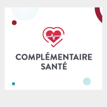
(CER) ». Cette décision, qui porte une atteinte grave
aux libertés d’association, d’expression et de repose
sur une interprétation erronée des obligations
imposées par le contrat d’engagement républicain
aux associations et de la loi confortant les principes
de la République. Cette interprétation est
extrêmement dangereuse en ce qu’elle permettrait
aux collectivités publiques de cesser de financer des
associations au motif qu’elles tiendraient des discours
ou mèneraient des actions militantes, contestataires
ou simplement critiques. En conséquence, face à cette
nouvelle instrumentalisation politique de la loi
« séparatisme » utilisée comme un outil de sanction
face à la contestation politique, la LDH (Ligue des
droits de l’Homme), le Groupe d’information et de
soutien des immigrés (Gisti), la Cimade, le Mouvement
contre le racisme et pour l’amitié entre les peuples
(MRAP), le Syndicat des Avocats de France (SAF), le