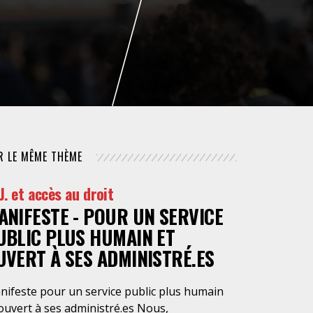
NUMÉRIQUE
POLICE / MAINTIEN DE L'ORDRE
PROCÉDURE CIVILE
R LE MÊME THÈME
 J. et accès au droit
ANIFESTE - POUR UN SERVICE
UBLIC PLUS HUMAIN ET
UVERT À SES ADMINISTRÉ.ES
nifeste pour un service public plus humain
ouvert à ses administré.es Nous,