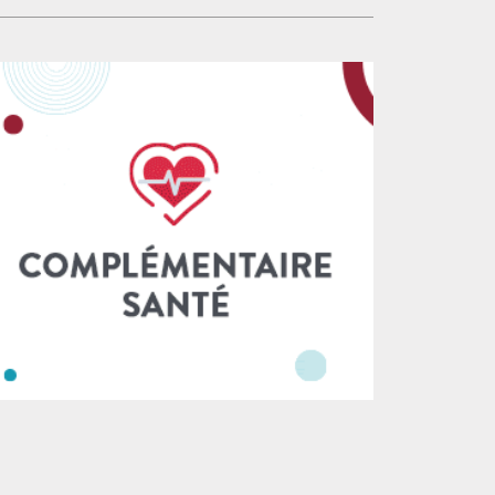
ditions de travail et, in fine, de mieux
se rencontrer, de se parler, de résoudre par
antir l’égalité des armes et l’accès aux droits.
́change des difficultés dans l’intérêt des
fin, nous nous opposerons au détournement
ticiables ; aujourd’hui c’est le règne du
 cliniques juridiques pour faire de l’accès au
trôle et de la surveillance quand ce n’est pas
it ou pire l’accès à la justice low cost. Les
ui de l’exclusion d’une partie de ceux qui y
néficiaires de l’aide
vaillent, les avocats, à l’image du palais de
tice de Paris, high-tech aux pieds d’argile. Au-
à de la forme, c’est la fonctionnalité même
 est ségrégative : qu’il s’agisse de montrer
te blanche à tous les étages avec un badge –
luant les avocats qui ne sont pas du ressort
u un petit interphone qu’il faut solliciter
ur qu’on vienne nous ouvrir afin simplement
 rencontrer greffier ou magistrat. Le CNB
t combattre cette vision sécuritaire,
tionnaire et technocratique de la Justice, et
re en- tendre raison aux pouvoirs publics.
us nous battrons pour que les avocats