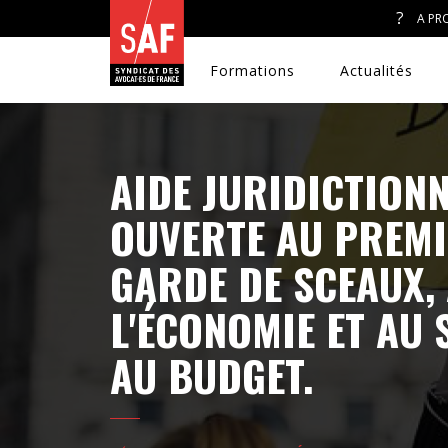
A PR
Formations
Actualités
AIDE JURIDICTIONN
A. J. ET ACCÈS AU DROIT
OUVERTE AU PREMI
GARDE DE SCEAUX,
CONGRÈS DU SAF
L'ÉCONOMIE ET AU 
DÉFENSE PÉNALE
AU BUDGET.
DISCRIMINATIONS
DROIT DE LA FAMILLE