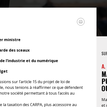
FÉMINISTE
HOSPITALISATION
SANS CONSENTEMENT
er ministre
Garde des sceaux
SU
 de l’industrie et du numérique
A.
dget
M
P
ions sur l’article 15 du projet de loi de
O
lle, nous tenions à réaffirmer ce que défendent
 notre société permettant à tous l’accès au
Ma
de la taxation des CARPA, plus accessoire au
et 