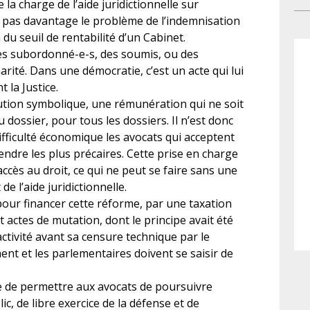
con
 la charge de l’aide juridictionnelle sur
de 
gar
a pas davantage le problème de l’indemnisation
l’e
En
 du seuil de rentabilité d’un Cabinet.
jus
des
des subordonné-e-s, des soumis, ou des
con
dro
arité. Dans une démocratie, c’est un acte qui lui
cel
bé
t la Justice.
tra
ution symbolique, une rémunération qui ne soit
jus
 dossier, pour tous les dossiers. Il n’est donc
del
fficulté économique les avocats qui acceptent
qui
ndre les plus précaires. Cette prise en charge
pat
ccès au droit, ce qui ne peut se faire sans une
exc
 l’aide juridictionnelle.
– o
pour financer cette réforme, par une taxation
po
 actes de mutation, dont le principe avait été
de
’activité avant sa censure technique par le
doi
nt et les parlementaires doivent se saisir de
ges
fai
ble de permettre aux avocats de poursuivre
No
c, de libre exercice de la défense et de