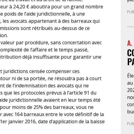
ég
de 
valeur à 24,20 € aboutira pour un grand nombre
rap
PUB
cab
e poids de l’aide juridictionnelle, à une
aux
pre
et, les avocats appartenant à des barreaux qui
le 
d’a
missions sont rétribués au-dessus de ce
d’
La 
ion.
usa
A.
ne
 valeur par procédure, sans concertation avec
con
C
no
complexité de l’affaire et le temps passé,
or
dé
tribution déjà insuffisante pour garantir une
plu
P
l’A
ser
ég
et juridictions censée compenser ces
qu
Él
de 
tour ni de sa portée, ne résoudra pas à court
au
pre
nt de l’indemnisation des avocats qui ne
202
re
s que les protocoles prévus à l’article 91 du
nom
dit
aide juridictionnelle avaient en leur temps été
con
ma
s pour moins de 25% des barreaux, vous ne
bun
tut
avec 164 barreaux entre le vote définitif de la
esp
l’
1er janvier 2016, date d’application de la baisse
PUB
pro
d’o
aux