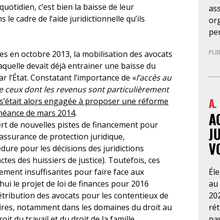
uotidien, c’est bien la baisse de leur
as
 le cadre de l’aide juridictionnelle qu’ils
org
pe
sit
PUB
nces en octobre 2013, la mobilisation des avocats
so
aquelle devait déjà entrainer une baisse du
nég
ar l’État. Constatant l’importance de «
l’accès au
pub
de ceux dont les revenus sont particulièrement
occ
A.
 s’était alors engagée à proposer une réforme
ser
échéance de mars 2014
.
A
de 
ert de nouvelles pistes de financement pour
par
J
d’assurance de protection juridique,
séj
V
édure pour les décisions des juridictions
dém
actes des huissiers de justice). Toutefois, ces
dé
Él
ment insuffisantes pour faire face aux
ell
au
hui le projet de loi de finances pour 2016
d’e
202
étribution des avocats pour les contentieux de
eff
ré
ires, notamment dans les domaines du droit au
do
pa
t du travail et du droit de la famille.