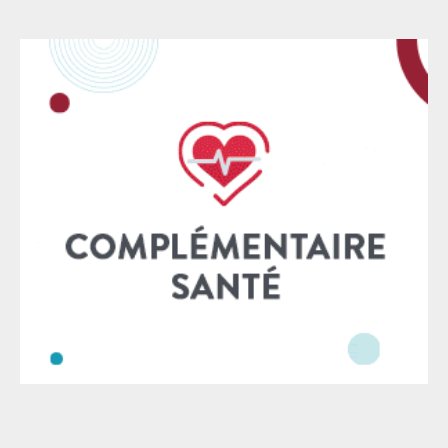
aujourd’hui c’est le règne du contrôle et de la
surveillance quand ce n’est pas celui de l’exclusion
d’une partie de ceux qui y travaillent, les avocats, à
l’image du palais de justice de Paris, high-tech aux
pieds d’argile. Au-delà de la forme, c’est la
fonctionnalité même qui est ségrégative : qu’il s’agisse
de montrer patte blanche à tous les étages avec un
badge – excluant les avocats qui ne sont pas du
ressort – ou un petit interphone qu’il faut solliciter
pour qu’on vienne nous ouvrir afin simplement de
rencontrer greffier ou magistrat. Le CNB doit
combattre cette vision sécuritaire, gestionnaire et
technocratique de la Justice, et faire en- tendre raison
aux pouvoirs publics. Nous nous battrons pour que
les avocats soient systématique-