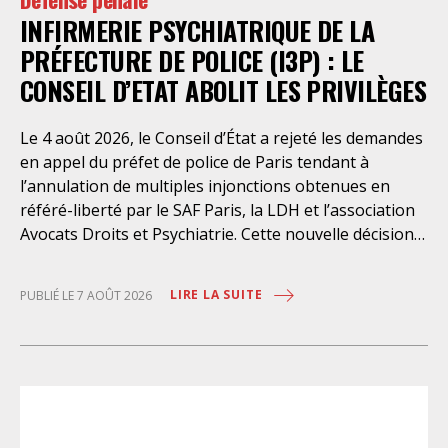
INFIRMERIE PSYCHIATRIQUE DE LA
PRÉFECTURE DE POLICE (I3P) : LE
CONSEIL D’ETAT ABOLIT LES PRIVILÈGES
Le 4 août 2026, le Conseil d’État a rejeté les demandes
en appel du préfet de police de Paris tendant à
l’annulation de multiples injonctions obtenues en
référé-liberté par le SAF Paris, la LDH et l’association
Avocats Droits et Psychiatrie. Cette nouvelle décision
confirme l’urgence à rendre effectifs les droits des
personnes retenues à l’infirmerie psychiatrique de la
LIRE LA SUITE
PUBLIÉ LE 7 AOÛT 2026
préfecture de police de Paris. Près d’ici mais loin des
regards, se perpétuent depuis des années une
somme d’atteintes aux droits fondamentaux des
personnes placées sans consentement à l’infirmerie
psychiatrique de la préfecture de police (IPPP). Si
plusieurs autorités de contrôle ont appelé à sa