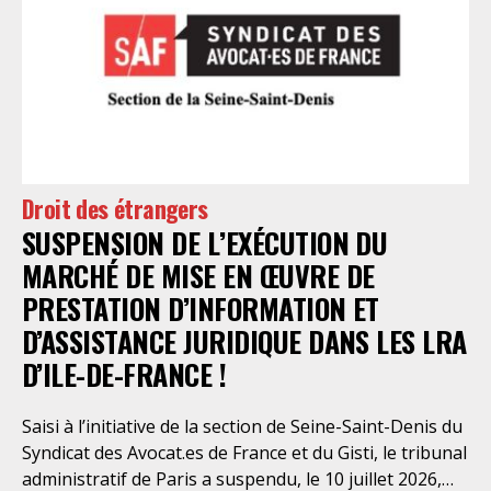
nécessaire réforme, une récente visite du CGLPL a mis
en évidence des violations graves des droits les plus
élémentaires. Saisi par le SAF Paris et la LDH, avec
l’intervention volontaire de l’association Avocats
Droits et Psychiatrie, le tribunal administratif de Paris
a, le 13 juillet 2026, constaté l’illégalité des pratiques
préfectorales et ordonné une série d’injonctions à
mettre en œuvre sans délai. Le préfet de police de
Droit des étrangers
Paris en avait interjeté appel. Par ordonnance du 4
SUSPENSION DE L’EXÉCUTION DU
août dernier, le Conseil d’Etat a aboli les privilèges
dont l’infirmerie psychiatrique de la préfecture de
MARCHÉ DE MISE EN ŒUVRE DE
police a depuis trop longtemps
PRESTATION D’INFORMATION ET
D’ASSISTANCE JURIDIQUE DANS LES LRA
D’ILE-DE-FRANCE !
Saisi à l’initiative de la section de Seine-Saint-Denis du
Syndicat des Avocat.es de France et du Gisti, le tribunal
administratif de Paris a suspendu, le 10 juillet 2026,