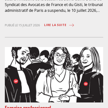
Syndicat des Avocat.es de France et du Gisti, le tribunal
administratif de Paris a suspendu, le 10 juillet 2026,
l’exécution du marché public visant à la « mise en
œuvre de prestations d’information et d’assistance
LIRE LA SUITE
PUBLIÉ LE 15 JUILLET 2026
juridique des étrangers maintenus dans les locaux de
rétention administrative (LRA) d’Ile-de-France »,
attribué à un cabinet d’avocats parisien, dont les
modalités d’exécution portent une atteinte grave aux
droits fondamentaux des personnes retenues et
contreviennent de manière flagrante aux règles
déontologiques régissant la profession d’avocat. Ainsi,
l’assistance dont bénéficient les personnes retenues,
limitée à trois heures de permanence téléphonique
quotidienne sauf le dimanche (la présence de l’avocat
dans les locaux n’étant prévue qu’à titre exceptionnel),
vise uniquement à « expliciter la procédure dont fait
l’objet le retenu ainsi que les droits qui découlent de
celle-ci et dont il bénéficie ». De telles dispositions
Exercice professionnel