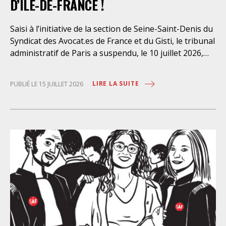
D’ILE-DE-FRANCE !
Saisi à l’initiative de la section de Seine-Saint-Denis du
Syndicat des Avocat.es de France et du Gisti, le tribunal
administratif de Paris a suspendu, le 10 juillet 2026,
l’exécution du marché public visant à la « mise en
œuvre de prestations d’information et d’assistance
LIRE LA SUITE
PUBLIÉ LE 15 JUILLET 2026
juridique des étrangers maintenus dans les locaux de
rétention administrative (LRA) d’Ile-de-France »,
attribué à un cabinet d’avocats parisien, dont les
modalités d’exécution portent une atteinte grave aux
droits fondamentaux des personnes retenues et
contreviennent de manière flagrante aux règles
déontologiques régissant la profession d’avocat. Ainsi,
l’assistance dont bénéficient les personnes retenues,
limitée à trois heures de permanence téléphonique
quotidienne sauf le dimanche (la présence de l’avocat
dans les locaux n’étant prévue qu’à titre exceptionnel),
vise uniquement à « expliciter la procédure dont fait