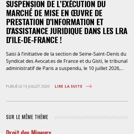
SUSPENSION DE L’EXÉCUTION DU
août dernier, le Conseil d’Etat a aboli les privilèges
dont l’infirmerie psychiatrique de la préfecture de
MARCHÉ DE MISE EN ŒUVRE DE
police a depuis trop longtemps
PRESTATION D’INFORMATION ET
D’ASSISTANCE JURIDIQUE DANS LES LRA
D’ILE-DE-FRANCE !
Saisi à l’initiative de la section de Seine-Saint-Denis du
Syndicat des Avocat.es de France et du Gisti, le tribunal
administratif de Paris a suspendu, le 10 juillet 2026,
l’exécution du marché public visant à la « mise en
œuvre de prestations d’information et d’assistance
LIRE LA SUITE
PUBLIÉ LE 15 JUILLET 2026
juridique des étrangers maintenus dans les locaux de
rétention administrative (LRA) d’Ile-de-France »,
attribué à un cabinet d’avocats parisien, dont les
modalités d’exécution portent une atteinte grave aux
SUR LE MÊME THÈME
droits fondamentaux des personnes retenues et
contreviennent de manière flagrante aux règles
Droit des Mineurs
déontologiques régissant la profession d’avocat. Ainsi,