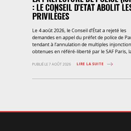
: LE CONSEIL D’ETAT ABOLIT LE
PRIVILÈGES
Le 4 août 2026, le Conseil d’État a rejeté les
demandes en appel du préfet de police de Pa
tendant à l’annulation de multiples injonctio
obtenues en référé-liberté par le SAF Paris, l
LDH et l’association Avocats Droits et
LIRE LA SUITE
PUBLIÉ LE 7 AOÛT 2026
Psychiatrie. Cette nouvelle décision confirme
l’urgence à rendre effectifs les droits des
personnes retenues à l’infirmerie psychiatri
de la préfecture de police de Paris. Près d’ici
mais loin des regards, se perpétuent depuis 
années une somme d’atteintes aux droits
fondamentaux des personnes placées sans
consentement à l’infirmerie psychiatrique de 
préfecture de police (IPPP). Si plusieurs
autorités de contrôle ont appelé à sa