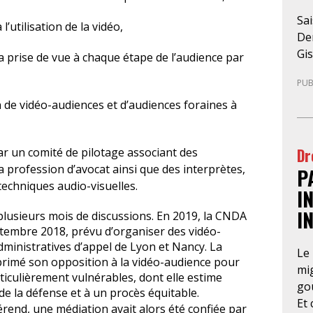
Sai
l’utilisation de la vidéo,
Den
Gis
la prise de vue à chaque étape de l’audience par
sus
PUB
mar
pre
 de vidéo-audiences et d’audiences foraines à
ju
loc
Dr
 par un comité de pilotage associant des
de-
a profession d’avocat ainsi que des interprètes,
P
par
techniques audio-visuelles.
un
I
de
I
 plusieurs mois de discussions. En 2019, la CNDA
ma
ptembre 2018, prévu d’organiser des vidéo-
rég
dministratives d’appel de Lyon et Nancy. La
Le 
l’a
rimé son opposition à la vidéo-audience pour
mig
re
iculièrement vulnérables, dont elle estime
gou
té
e la défense et à un procès équitable.
Et 
pré
rend, une médiation avait alors été confiée par