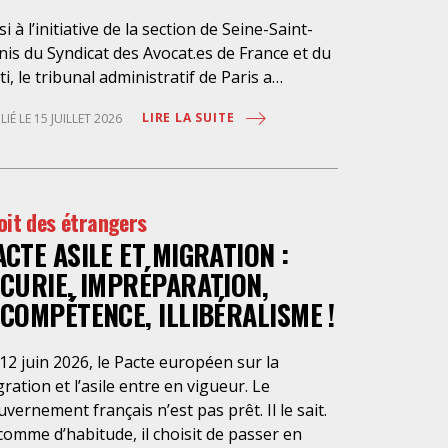
si à l’initiative de la section de Seine-Saint-
is du Syndicat des Avocat.es de France et du
ti, le tribunal administratif de Paris a
pendu, le 10 juillet 2026, l’exécution du
LIRE LA SUITE
LIÉ LE 15 JUILLET 2026
ché public visant à la « mise en œuvre de
stations d’information et d’assistance
ridique des étrangers maintenus dans les
aux de rétention administrative (LRA) d’Ile-
oit des étrangers
France », attribué à un cabinet d’avocats
ACTE ASILE ET MIGRATION :
isien, dont les modalités d’exécution portent
e atteinte grave aux droits fondamentaux
NCURIE, IMPRÉPARATION,
s personnes retenues et contreviennent de
NCOMPÉTENCE, ILLIBÉRALISME !
nière flagrante aux règles déontologiques
issant la profession d’avocat. Ainsi,
12 juin 2026, le Pacte européen sur la
ssistance dont bénéficient les personnes
ration et l’asile entre en vigueur. Le
tenues, limitée à trois heures de permanence
vernement français n’est pas prêt. Il le sait.
léphonique quotidienne sauf le dimanche (la
comme d’habitude, il choisit de passer en
sence de l’avocat dans les locaux n’étant