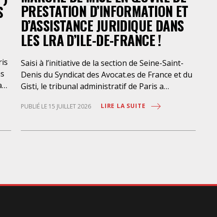
PRESTATION D’INFORMATION ET
S
dev
D’ASSISTANCE JURIDIQUE DANS
pr
le 
LES LRA D’ILE-DE-FRANCE !
ris
Saisi à l’initiative de la section de Seine-Saint-
ns
Denis du Syndicat des Avocat.es de France et du
a
Gisti, le tribunal administratif de Paris a
suspendu, le 10 juillet 2026, l’exécution du
LIRE LA SUITE
PUBLIÉ LE 15 JUILLET 2026
marché public visant à la « mise en œuvre de
prestations d’information et d’assistance
que
juridique des étrangers maintenus dans les
locaux de rétention administrative (LRA) d’Ile-
des
de-France », attribué à un cabinet d’avocats
parisien, dont les modalités d’exécution portent
une atteinte grave aux droits fondamentaux
la
des personnes retenues et contreviennent de
manière flagrante aux règles déontologiques
régissant la profession d’avocat. Ainsi,