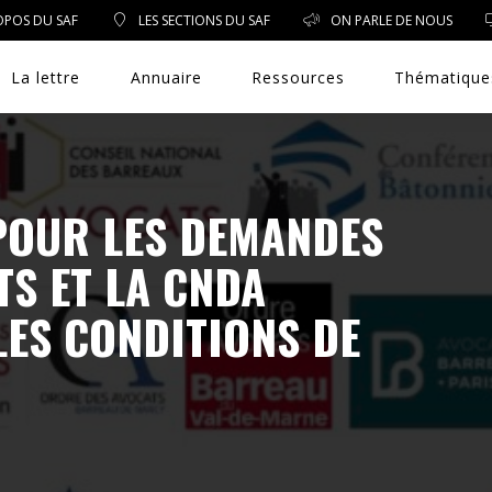
OPOS DU SAF
LES SECTIONS DU SAF
ON PARLE DE NOUS
La lettre
Annuaire
Ressources
Thématique
POUR LES DEMANDES
DROIT PUBLIC
TS ET LA CNDA
DROIT SOCIAL
LES CONDITIONS DE
ENVIRONNEMENT/SANTÉ
EVÈNEMENTS
EXERCICE PROFESSIONNEL