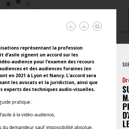
FÉMINISTE
HOSPITALISATION
SANS CONSENTEMENT
nisations représentant la profession
t d’asile signent un accord sur les
idéo-audience pour l’examen des recours
SU
 audiences et des audiences foraines (en
eront en 2021 à Lyon et Nancy. L’accord sera
Dr
ssant les avocats et la juridiction, ainsi que
S
es experts des techniques audio-visuelles.
M
uide pratique :
P
D
ile à la vidéo-audience,
L
ès du demandeur sauf impossibilité absolue,