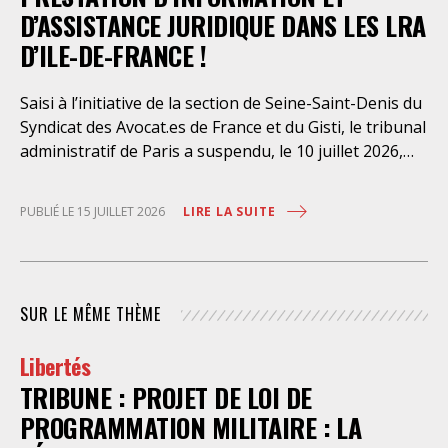
D’ASSISTANCE JURIDIQUE DANS LES LRA
D’ILE-DE-FRANCE !
Saisi à l’initiative de la section de Seine-Saint-Denis du
Syndicat des Avocat.es de France et du Gisti, le tribunal
administratif de Paris a suspendu, le 10 juillet 2026,
l’exécution du marché public visant à la « mise en
œuvre de prestations d’information et d’assistance
LIRE LA SUITE
PUBLIÉ LE 15 JUILLET 2026
juridique des étrangers maintenus dans les locaux de
rétention administrative (LRA) d’Ile-de-France »,
attribué à un cabinet d’avocats parisien, dont les
modalités d’exécution portent une atteinte grave aux
SUR LE MÊME THÈME
droits fondamentaux des personnes retenues et
contreviennent de manière flagrante aux règles
Libertés
déontologiques régissant la profession d’avocat. Ainsi,
TRIBUNE : PROJET DE LOI DE
l’assistance dont bénéficient les personnes retenues,
limitée à trois heures de permanence téléphonique
PROGRAMMATION MILITAIRE : LA
quotidienne sauf le dimanche (la présence de l’avocat