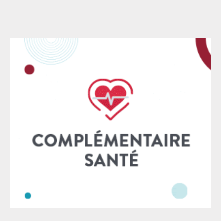
l’avenant du 29 mai 2026 et soutiendra la demande
justice, porte en réalité atteinte aux droits de la
d’extension accélérée auprès de la Direction générale
défense, méprise les attentes des victimes, entrave le
du travail afin que la mise en place effective de
caractère public de la justice. Dans un contexte
marqué par des années de sous-investissement
chronique, les orientations proposées par le
gouvernement choquent. La réduction des garanties
procédurales, la marginalisation du rôle des juges et
des audiences — notamment au détriment des jurys
populaires — ainsi que la remise en cause de
principes fondamentaux, tels que la protection des
données génétiques, constituent autant d’atteintes
graves à l’équilibre de notre système judiciaire. Cette
logique qui sous-tend le projet gouvernemental, déjà
l’œuvre dans plusieurs matières, et sera, à n’en pas
douter, progressivement étendue encore à d’autres :
pourquoi s’embarrasser d’une audience quand une
simili-négociation à la va-vite permet de mettre fin à
un litige ? A moyen terme, cette logique de gestion