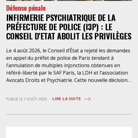
Défense pénale
INFIRMERIE PSYCHIATRIQUE DE LA
PRÉFECTURE DE POLICE (I3P) : LE
CONSEIL D’ETAT ABOLIT LES PRIVILÈGES
Le 4 août 2026, le Conseil d’État a rejeté les demandes
en appel du préfet de police de Paris tendant à
l’annulation de multiples injonctions obtenues en
référé-liberté par le SAF Paris, la LDH et l’association
Avocats Droits et Psychiatrie. Cette nouvelle décision
confirme l’urgence à rendre effectifs les droits des
personnes retenues à l’infirmerie psychiatrique de la
LIRE LA SUITE
PUBLIÉ LE 7 AOÛT 2026
préfecture de police de Paris. Près d’ici mais loin des
regards, se perpétuent depuis des années une
somme d’atteintes aux droits fondamentaux des
personnes placées sans consentement à l’infirmerie
psychiatrique de la préfecture de police (IPPP). Si