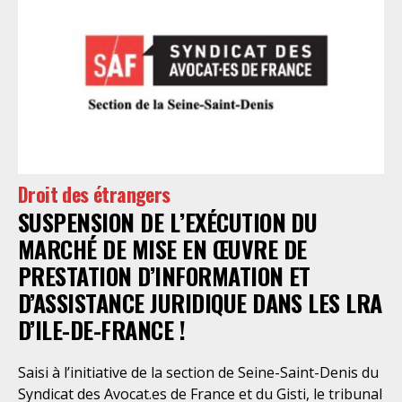
plusieurs autorités de contrôle ont appelé à sa
nécessaire réforme, une récente visite du CGLPL a mis
en évidence des violations graves des droits les plus
élémentaires. Saisi par le SAF Paris et la LDH, avec
l’intervention volontaire de l’association Avocats
Droits et Psychiatrie, le tribunal administratif de Paris
a, le 13 juillet 2026, constaté l’illégalité des pratiques
préfectorales et ordonné une série d’injonctions à
mettre en œuvre sans délai. Le préfet de police de
Droit des étrangers
Paris en avait interjeté appel. Par ordonnance du 4
SUSPENSION DE L’EXÉCUTION DU
août dernier, le Conseil d’Etat a aboli les privilèges
dont l’infirmerie psychiatrique de la préfecture de
MARCHÉ DE MISE EN ŒUVRE DE
police a depuis trop longtemps
PRESTATION D’INFORMATION ET
D’ASSISTANCE JURIDIQUE DANS LES LRA
D’ILE-DE-FRANCE !
Saisi à l’initiative de la section de Seine-Saint-Denis du
Syndicat des Avocat.es de France et du Gisti, le tribunal