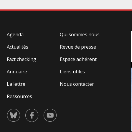
sociaux de la branche réunis en Commission
Paritaire Permanente de Négociation et
d’Interprétation (CPPNI) pour obtenir une
rémunération conventionnelle minimale à 100%
du
t
Agenda
Qui sommes nous
Actualités
Revue de presse
Fact checking
Espace adhérent
Annuaire
Liens utiles
La lettre
Nous contacter
Ressources