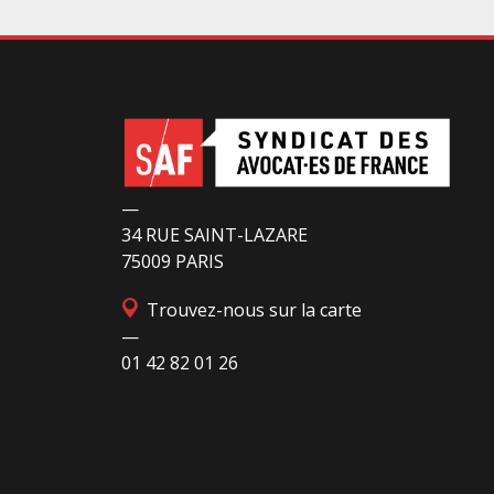
conduit à leur enfermement. Une telle
contrainte est en outre manifestement
incompatible avec l’exercice libre et
indépendant de la profession. Elle place les
avocats titulaires dans une situation de confli
d’intérêt évidente. Selon le juge des
—
34 RUE SAINT-LAZARE
75009 PARIS
Trouvez-nous sur la carte
—
01 42 82 01 26