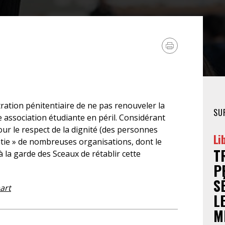
FÉMINISTE
HOSPITALISATION
SANS CONSENTEMENT
stration pénitentiaire de ne pas renouveler la
SU
e association étudiante en péril. Considérant
our le respect de la dignité (des personnes
Li
ie » de nombreuses organisations, dont le
T
la garde des Sceaux de rétablir cette
P
S
art
L
M