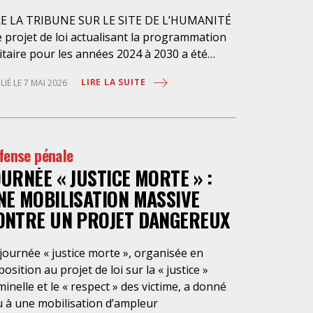
RE LA TRIBUNE SUR LE SITE DE L’HUMANITÉ
 projet de loi actualisant la programmation
itaire pour les années 2024 à 2030 a été
senté en conseil des ministres le 4 avril
LIRE LA SUITE
LIÉ LE 7 MAI 2026
nier et doit être examiné à
ssemblée nationale à partir du 4 mai
chain. Sous couvert de « réarmer la France »,
projet veut créer un nouvel « état
fense pénale
rgence », « l’état d’alerte de sécurité
OURNÉE « JUSTICE MORTE » :
ionale » (article 21 du projet de loi), afin de
sser en phase d’économie de guerre… sans
NE MOBILISATION MASSIVE
rre et de pouvoir déroger tant à la
ONTRE UN PROJET DANGEREUX
aration des pouvoirs qu’aux règles de droit
mun. Le gouvernement s’offrirait ainsi la
journée « justice morte », organisée en
sibilité de déclarer cet état d’alerte en
osition au projet de loi sur la « justice »
seil des ministres soit parce qu’il estimerait
minelle et le « respect » des victime, a donné
e la France serait menacée ou en vertu
u à une mobilisation d’ampleur
accords internationaux engageant la France à