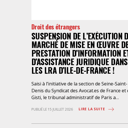
Droit des étrangers
SUSPENSION DE L’EXÉCUTION 
MARCHÉ DE MISE EN ŒUVRE D
PRESTATION D’INFORMATION E
D’ASSISTANCE JURIDIQUE DANS
LES LRA D’ILE-DE-FRANCE !
Saisi à l’initiative de la section de Seine-Saint-
Denis du Syndicat des Avocat.es de France et
Gisti, le tribunal administratif de Paris a
suspendu, le 10 juillet 2026, l’exécution du
LIRE LA SUITE
PUBLIÉ LE 15 JUILLET 2026
marché public visant à la « mise en œuvre de
prestations d’information et d’assistance
juridique des étrangers maintenus dans les