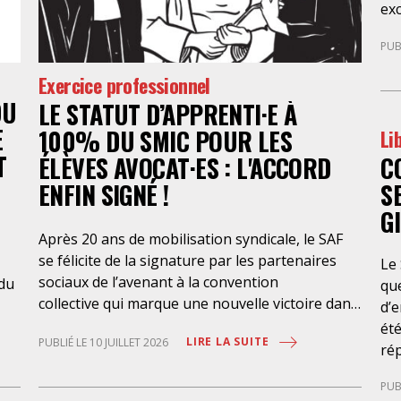
exc
so
de 
men
PUB
Cet
dé
par
obt
Exercice professionnel
sou
fai
DU
LE STATUT D’APPRENTI·E À
por
d’a
E
100% DU SMIC POUR LES
Li
déf
éco
T
C
ent
ÉLÈVES AVOCAT·ES : L'ACCORD
rap
co
con
S
ENFIN SIGNÉ !
inv
go
G
pr
l’é
Après 20 ans de mobilisation syndicale, le SAF
réd
dé
se félicite de la signature par les partenaires
Le
mar
d’
sociaux de l’avenant à la convention
 du
que
au
collective qui marque une nouvelle victoire dans
d’e
po
la mise en place de l’apprentissage au bénéfice
été
pri
LIRE LA SUITE
PUBLIÉ LE 10 JUILLET 2026
des élèves-avocat·es, avec une rémunération à
ré
de
100% du SMIC et sans discrimination
se
d’a
PUB
géographique ou d’âge. Étant donné la
cet
jud