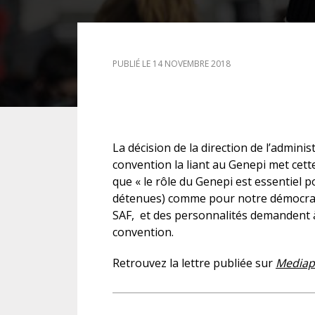
DROIT DES ÉTRANGERS
PUBLIÉ LE 14 NOVEMBRE 2018
DROIT DES MINEURS
DROIT INTERNATIONAL
La décision de la direction de l’admini
convention la liant au Genepi met cett
que « le rôle du Genepi est essentiel p
détenues) comme pour notre démocrat
SAF, et des personnalités demandent à 
convention.
Retrouvez la lettre publiée sur
Mediap