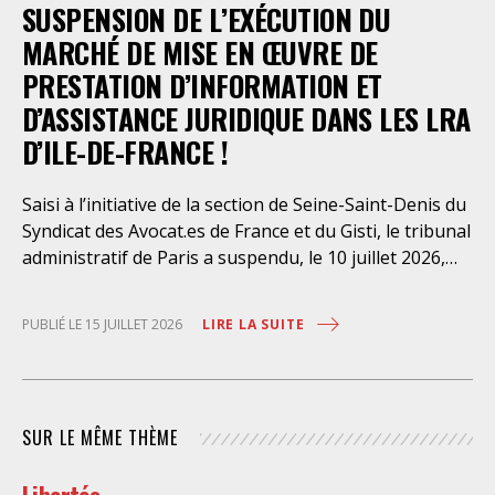
SUSPENSION DE L’EXÉCUTION DU
août dernier, le Conseil d’Etat a aboli les privilèges
dont l’infirmerie psychiatrique de la préfecture de
MARCHÉ DE MISE EN ŒUVRE DE
police a depuis trop longtemps
PRESTATION D’INFORMATION ET
D’ASSISTANCE JURIDIQUE DANS LES LRA
D’ILE-DE-FRANCE !
Saisi à l’initiative de la section de Seine-Saint-Denis du
Syndicat des Avocat.es de France et du Gisti, le tribunal
administratif de Paris a suspendu, le 10 juillet 2026,
l’exécution du marché public visant à la « mise en
œuvre de prestations d’information et d’assistance
LIRE LA SUITE
PUBLIÉ LE 15 JUILLET 2026
juridique des étrangers maintenus dans les locaux de
rétention administrative (LRA) d’Ile-de-France »,
attribué à un cabinet d’avocats parisien, dont les
modalités d’exécution portent une atteinte grave aux
SUR LE MÊME THÈME
droits fondamentaux des personnes retenues et
contreviennent de manière flagrante aux règles