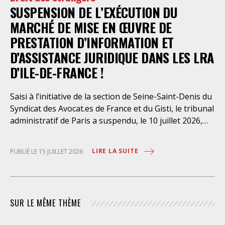
SUSPENSION DE L’EXÉCUTION DU
août dernier, le Conseil d’Etat a aboli les privilèges
dont l’infirmerie psychiatrique de la préfecture de
MARCHÉ DE MISE EN ŒUVRE DE
police a depuis trop longtemps
PRESTATION D’INFORMATION ET
D’ASSISTANCE JURIDIQUE DANS LES LRA
D’ILE-DE-FRANCE !
Saisi à l’initiative de la section de Seine-Saint-Denis du
Syndicat des Avocat.es de France et du Gisti, le tribunal
administratif de Paris a suspendu, le 10 juillet 2026,
l’exécution du marché public visant à la « mise en
œuvre de prestations d’information et d’assistance
LIRE LA SUITE
PUBLIÉ LE 15 JUILLET 2026
juridique des étrangers maintenus dans les locaux de
rétention administrative (LRA) d’Ile-de-France »,
attribué à un cabinet d’avocats parisien, dont les
modalités d’exécution portent une atteinte grave aux
SUR LE MÊME THÈME
droits fondamentaux des personnes retenues et
contreviennent de manière flagrante aux règles