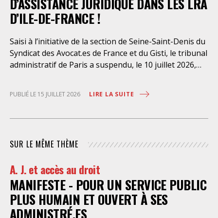
D’ASSISTANCE JURIDIQUE DANS LES LRA
D’ILE-DE-FRANCE !
Saisi à l’initiative de la section de Seine-Saint-Denis du
Syndicat des Avocat.es de France et du Gisti, le tribunal
administratif de Paris a suspendu, le 10 juillet 2026,
l’exécution du marché public visant à la « mise en
œuvre de prestations d’information et d’assistance
LIRE LA SUITE
PUBLIÉ LE 15 JUILLET 2026
juridique des étrangers maintenus dans les locaux de
rétention administrative (LRA) d’Ile-de-France »,
attribué à un cabinet d’avocats parisien, dont les
modalités d’exécution portent une atteinte grave aux
SUR LE MÊME THÈME
droits fondamentaux des personnes retenues et
contreviennent de manière flagrante aux règles
A. J. et accès au droit
déontologiques régissant la profession d’avocat. Ainsi,
MANIFESTE - POUR UN SERVICE PUBLIC
l’assistance dont bénéficient les personnes retenues,
limitée à trois heures de permanence téléphonique
PLUS HUMAIN ET OUVERT À SES
quotidienne sauf le dimanche (la présence de l’avocat
ADMINISTRÉ.ES
dans les locaux n’étant prévue qu’à titre exceptionnel),