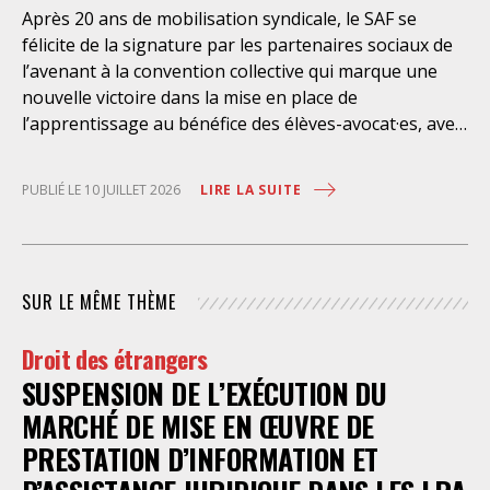
l’exercice libre et indépendant de la profession. Elle
Après 20 ans de mobilisation syndicale, le SAF se
place les avocats titulaires dans une situation de
félicite de la signature par les partenaires sociaux de
conflit d’intérêt évidente. Selon le juge des
l’avenant à la convention collective qui marque une
nouvelle victoire dans la mise en place de
l’apprentissage au bénéfice des élèves-avocat·es, avec
une rémunération à 100% du SMIC et sans
discrimination géographique ou d’âge. Étant donné la
LIRE LA SUITE
PUBLIÉ LE 10 JUILLET 2026
situation actuelle très précaire de bons
nombre d’élèves avocat·es – sans accès à une bourse
étudiante, ni droit au RSA – l’apprentissage est
synonyme de progrès social considérable et d’une
SUR LE MÊME THÈME
plus grande égalité d’accès à la profession. Il permet
aussi aux cabinets de former dans la durée un·e élève-
Droit des étrangers
avocat·e, en parallèle de l’école des avocats, tout en
SUSPENSION DE L’EXÉCUTION DU
bénéficiant des acquis de cette formation
immédiatement, sans que les coûts le rendent
MARCHÉ DE MISE EN ŒUVRE DE
inaccessible aux petits cabinets. Le SAF s’est
PRESTATION D’INFORMATION ET
constamment mobilisé pour la réussite de cette