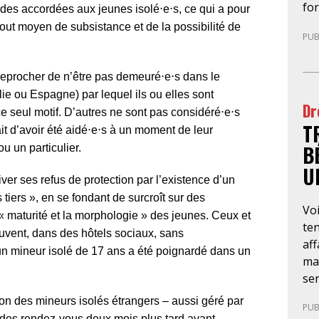
fo
pré
aides accordées aux jeunes isolé⋅e⋅s, ce qui a pour
pa
uni
 tout moyen de subsistance et de la possibilité de
PUB
le 
l’o
mig
déc
te
tel
 reprocher de n’être pas demeuré⋅e⋅s dans le
app
l’a
ie ou Espagne) par lequel ils ou elles sont
Dr
né
qu
 ce seul motif. D’autres ne sont pas considéré⋅e⋅s
T
dr
rec
it d’avoir été aidé⋅e⋅s à un moment de leur
rec
co
B
u un particulier.
et 
co
U
êtr
inc
ver ses refus de protection par l’existence d’un
ans
ind
tiers », en se fondant de surcroît sur des
Voi
le
avo
« maturité et la morphologie » des jeunes. Ceux et
ten
dém
d’i
ouvent, dans des hôtels sociaux, sans
aff
fa
un mineur isolé de 17 ans a été poignardé dans un
mar
ant
ser
go
obl
pr
on des mineurs isolés étrangers – aussi géré par
PUB
(O
dép
 des rendez-vous deux mois plus tard avant