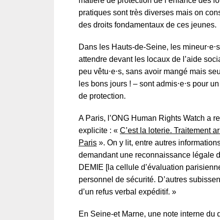
matière de protection de l’enfance dès lor
pratiques sont très diverses mais on con
des droits fondamentaux de ces jeunes.
Dans les Hauts-de-Seine, les mineur⋅e⋅s i
attendre devant les locaux de l’aide soc
peu vêtu⋅e⋅s, sans avoir mangé mais seul
les bons jours ! – sont admis⋅e⋅s pour un
de protection.
A Paris, l’ONG Human Rights Watch a rend
explicite : «
C’est la loterie. Traitement
Paris
». On y lit, entre autres informati
demandant une reconnaissance légale de l
DEMIE [la cellule d’évaluation parisienne
personnel de sécurité. D’autres subissent
d’un refus verbal expéditif. »
En Seine-et Marne, une note interne du d