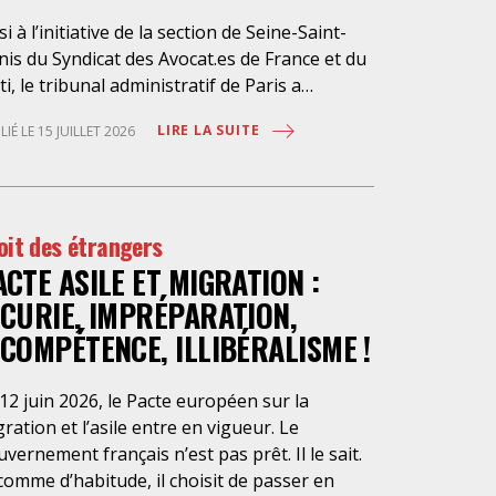
si à l’initiative de la section de Seine-Saint-
is du Syndicat des Avocat.es de France et du
ti, le tribunal administratif de Paris a
pendu, le 10 juillet 2026, l’exécution du
LIRE LA SUITE
LIÉ LE 15 JUILLET 2026
ché public visant à la « mise en œuvre de
stations d’information et d’assistance
ridique des étrangers maintenus dans les
aux de rétention administrative (LRA) d’Ile-
oit des étrangers
France », attribué à un cabinet d’avocats
ACTE ASILE ET MIGRATION :
isien, dont les modalités d’exécution portent
e atteinte grave aux droits fondamentaux
NCURIE, IMPRÉPARATION,
s personnes retenues et contreviennent de
NCOMPÉTENCE, ILLIBÉRALISME !
nière flagrante aux règles déontologiques
issant la profession d’avocat. Ainsi,
12 juin 2026, le Pacte européen sur la
ssistance dont bénéficient les personnes
ration et l’asile entre en vigueur. Le
tenues, limitée à trois heures de permanence
vernement français n’est pas prêt. Il le sait.
léphonique quotidienne sauf le dimanche (la
comme d’habitude, il choisit de passer en
sence de l’avocat dans les locaux n’étant