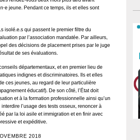
bi
cir
⋅e jeune. Pendant ce temps, ils et elles sont
qua
êtr
Fra
pro
cou
per
s isolé.e.s qui passent le premier filtre du
fa
dis
uation par l’association mandatée. Par ailleurs,
aux
sa
pel des décisions de placement prises par le juge
sép
mag
ésultat de ses évaluations.
sig
con
s conseils départementaux, et en premier lieu de
Un
atiques indignes et discriminatoires. Ils et elles
re
de ces jeunes, au regard de leur particulière
d’u
pagnement éducatif). De son côté, l’État doit
pol
isation et à la formation professionnelle ainsi qu’un
Le 
ssi interdire l’usage des tests osseux, renoncer à
fam
é par la loi asile et immigration et en finir avec
Des
ressive et expéditive.
eff
ma
NOVEMBRE 2018
de