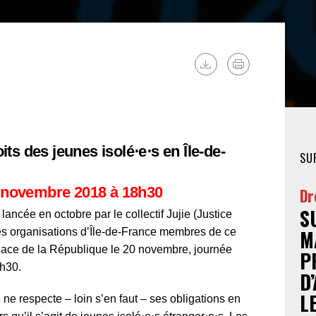
FÉMINISTE
HOSPITALISATION
SANS CONSENTEMENT
its des jeunes isolé⋅e⋅s en Île-de-
SU
 novembre 2018 à 18h30
Dr
S
ncée en octobre par le collectif Jujie (Justice
M
 les organisations d’Île-de-France membres de ce
place de la République le 20 novembre, journée
P
8h30.
D
L
e respecte – loin s’en faut – ses obligations en