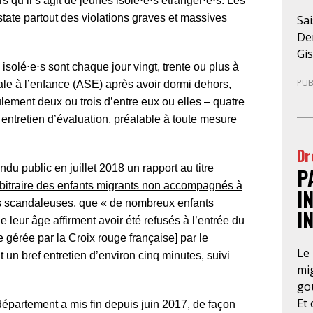
s qu’il s’agit de jeunes isolé⋅e⋅s étranger⋅e⋅s. Les
state partout des violations graves et massives
Sai
Den
Gis
solé⋅e⋅s sont chaque jour vingt, trente ou plus à
sus
PUB
iale à l’enfance (ASE) après avoir dormi dehors,
mar
ement deux ou trois d’entre eux ou elles – quatre
pre
 entretien d’évaluation, préalable à toute mesure
ju
loc
Dr
de-
u public en juillet 2018 un rapport au titre
P
par
 arbitraire des enfants migrants non accompagnés à
un
I
ons scandaleuses, que « de nombreux enfants
de
I
ma
eur âge affirment avoir été refusés à l’entrée du
rég
 gérée par la Croix rouge française] par le
Le 
l’a
 un bref entretien d’environ cinq minutes, suivi
mig
re
gou
té
Et 
pré
épartement a mis fin depuis juin 2017, de façon