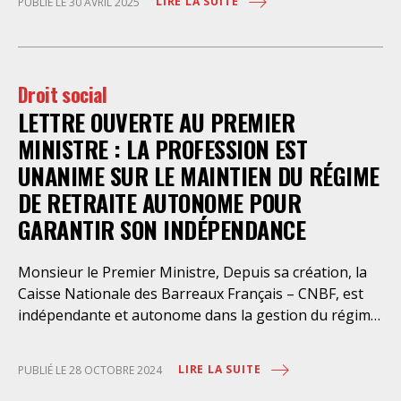
Permanente de Négociation et d’Interprétation
LIRE LA SUITE
PUBLIÉ LE 30 AVRIL 2025
mai à toutes et tous, soyons nombreuses et
(CPPNI) pour obtenir une rémunération
nombreux dans les manifestations !
conventionnelle minimale à 100% du
Droit social
LETTRE OUVERTE AU PREMIER
MINISTRE : LA PROFESSION EST
UNANIME SUR LE MAINTIEN DU RÉGIME
DE RETRAITE AUTONOME POUR
GARANTIR SON INDÉPENDANCE
Monsieur le Premier Ministre, Depuis sa création, la
Caisse Nationale des Barreaux Français – CNBF, est
indépendante et autonome dans la gestion du régime
de retraite de base des avocats. A ce titre, elle collecte
les cotisations et verse les pensions sans que cela ne
LIRE LA SUITE
PUBLIÉ LE 28 OCTOBRE 2024
coûte le moindre euro à l’Etat. S’agissant d’un régime