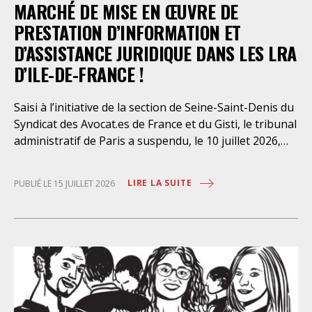
MARCHÉ DE MISE EN ŒUVRE DE
PRESTATION D’INFORMATION ET
D’ASSISTANCE JURIDIQUE DANS LES LRA
D’ILE-DE-FRANCE !
Saisi à l’initiative de la section de Seine-Saint-Denis du
Syndicat des Avocat.es de France et du Gisti, le tribunal
administratif de Paris a suspendu, le 10 juillet 2026,
l’exécution du marché public visant à la « mise en
œuvre de prestations d’information et d’assistance
LIRE LA SUITE
PUBLIÉ LE 15 JUILLET 2026
juridique des étrangers maintenus dans les locaux de
rétention administrative (LRA) d’Ile-de-France »,
attribué à un cabinet d’avocats parisien, dont les
modalités d’exécution portent une atteinte grave aux
droits fondamentaux des personnes retenues et
contreviennent de manière flagrante aux règles
déontologiques régissant la profession d’avocat. Ainsi,
l’assistance dont bénéficient les personnes retenues,