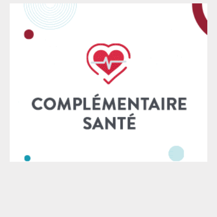
qui participe à l’indépendance des avocats. Elle a eu
l’occasion de le rappeler à plusieurs reprises,
notamment en 2019 et 2020. À cette époque, les
avocats n’ont pas hésité, non seulement à descendre
dans la rue, mais aussi à mener un long mouvement
de grève national sans précédent pour manifester
leur opposition à toute absorption de leur régime de
retraite au sein d’un régime universel. Nous
rappelons également que la CNBF a toujours participé
à la solidarité nationale en versant des sommes
significatives aux régimes de retraite déficitaires –
actuellement 99 millions d’euros par an au titre de la
compensation démographique nationale. Cette
participation est rendue possible par le pilotage de
notre