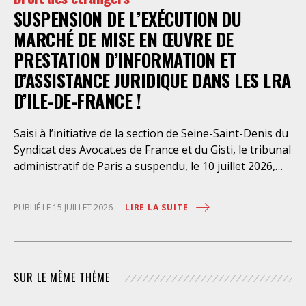
SUSPENSION DE L’EXÉCUTION DU
août dernier, le Conseil d’Etat a aboli les privilèges
dont l’infirmerie psychiatrique de la préfecture de
MARCHÉ DE MISE EN ŒUVRE DE
police a depuis trop longtemps
PRESTATION D’INFORMATION ET
D’ASSISTANCE JURIDIQUE DANS LES LRA
D’ILE-DE-FRANCE !
Saisi à l’initiative de la section de Seine-Saint-Denis du
Syndicat des Avocat.es de France et du Gisti, le tribunal
administratif de Paris a suspendu, le 10 juillet 2026,
l’exécution du marché public visant à la « mise en
œuvre de prestations d’information et d’assistance
LIRE LA SUITE
PUBLIÉ LE 15 JUILLET 2026
juridique des étrangers maintenus dans les locaux de
rétention administrative (LRA) d’Ile-de-France »,
attribué à un cabinet d’avocats parisien, dont les
modalités d’exécution portent une atteinte grave aux
SUR LE MÊME THÈME
droits fondamentaux des personnes retenues et
contreviennent de manière flagrante aux règles