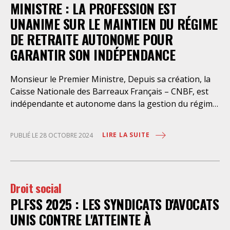
MINISTRE : LA PROFESSION EST
UNANIME SUR LE MAINTIEN DU RÉGIME
DE RETRAITE AUTONOME POUR
GARANTIR SON INDÉPENDANCE
Monsieur le Premier Ministre, Depuis sa création, la
Caisse Nationale des Barreaux Français – CNBF, est
indépendante et autonome dans la gestion du régime
de retraite de base des avocats. A ce titre, elle collecte
les cotisations et verse les pensions sans que cela ne
LIRE LA SUITE
PUBLIÉ LE 28 OCTOBRE 2024
coûte le moindre euro à l’Etat. S’agissant d’un régime
par répartition, ses instances élues et représentatives
de la profession fixent à la fois le montant des
cotisations et des pensions ainsi que par voie de
Droit social
conséquence, le taux d’augmentation annuelle de la
PLFSS 2025 : LES SYNDICATS D'AVOCATS
retraite de base. Ce régime, adapté aux besoins de la
profession d’avocat, présente de nombreuses
UNIS CONTRE L'ATTEINTE À
caractéristiques spécifiques et notamment un