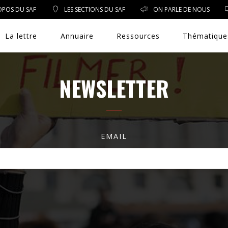
OPOS DU SAF
LES SECTIONS DU SAF
ON PARLE DE NOUS
La lettre
Annuaire
Ressources
Thématique
NEWSLETTER
DROIT PUBLIC
DROIT SOCIAL
EMAIL
ENVIRONNEMENT/SANTÉ
EVÈNEMENTS
EXERCICE PROFESSIONNEL