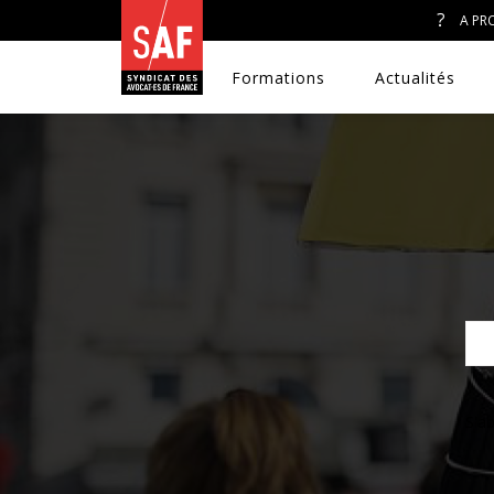
A PR
Formations
Actualités
A. J. ET ACCÈS AU DROIT
CONGRÈS DU SAF
DÉFENSE PÉNALE
DISCRIMINATIONS
DROIT DE LA FAMILLE