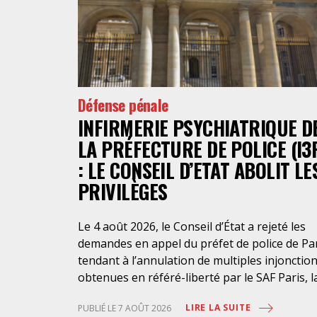
Défense pénale
INFIRMERIE PSYCHIATRIQUE D
LA PRÉFECTURE DE POLICE (I3
: LE CONSEIL D’ETAT ABOLIT LE
PRIVILÈGES
Le 4 août 2026, le Conseil d’État a rejeté les
demandes en appel du préfet de police de Pa
tendant à l’annulation de multiples injonctio
obtenues en référé-liberté par le SAF Paris, l
LDH et l’association Avocats Droits et
LIRE LA SUITE
PUBLIÉ LE 7 AOÛT 2026
Psychiatrie. Cette nouvelle décision confirme