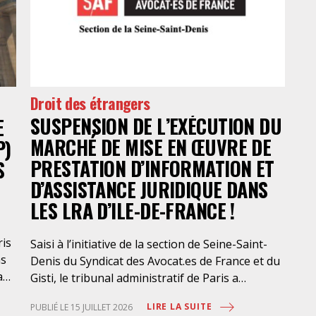
jug
De
Droit des étrangers
SUSPENSION DE L’EXÉCUTION DU
E
MARCHÉ DE MISE EN ŒUVRE DE
P)
PRESTATION D’INFORMATION ET
S
D’ASSISTANCE JURIDIQUE DANS
LES LRA D’ILE-DE-FRANCE !
ris
Saisi à l’initiative de la section de Seine-Saint-
ns
Denis du Syndicat des Avocat.es de France et du
a
Gisti, le tribunal administratif de Paris a
suspendu, le 10 juillet 2026, l’exécution du
LIRE LA SUITE
PUBLIÉ LE 15 JUILLET 2026
marché public visant à la « mise en œuvre de