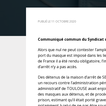
DROIT DES ÉTRANGERS
PUBLIÉ LE 11 OCTOBRE 2020
DROIT DES MINEURS
DROIT INTERNATIONAL
Communiqué commun du Syndicat des
Alors que nul ne peut contester l’ampl
port du masque est imposé dans les li
de France il a été rendu obligatoire, 
d’arrêt n’y a pas accès.
Des détenus de la maison d’arrêt de 
un recours contre l’administration péni
administratif de TOULOUSE avait enjoin
des masques aux détenus, et de procéd
prison, estimant qu’il était porté grav
notamment à celui de ne pas être sou