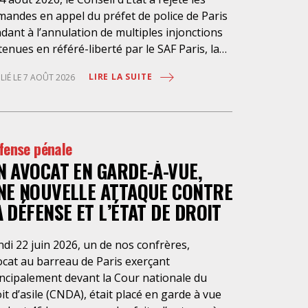
mandes en appel du préfet de police de Paris
dant à l’annulation de multiples injonctions
enues en référé-liberté par le SAF Paris, la
 et l’association Avocats Droits et
LIRE LA SUITE
LIÉ LE 7 AOÛT 2026
chiatrie. Cette nouvelle décision confirme
rgence à rendre effectifs les droits des
sonnes retenues à l’infirmerie psychiatrique
la préfecture de police de Paris. Près d’ici
fense pénale
is loin des regards, se perpétuent depuis des
N AVOCAT EN GARDE-À-VUE,
nées une somme d’atteintes aux droits
ndamentaux des personnes placées sans
NE NOUVELLE ATTAQUE CONTRE
sentement à l’infirmerie psychiatrique de la
A DÉFENSE ET L’ÉTAT DE DROIT
fecture de police (IPPP). Si plusieurs
orités de contrôle ont appelé à sa
di 22 juin 2026, un de nos confrères,
essaire réforme, une récente visite du
ocat au barreau de Paris exerçant
LPL a mis en évidence des violations graves
incipalement devant la Cour nationale du
 droits les plus élémentaires. Saisi par le SAF
it d’asile (CNDA), était placé en garde à vue
is et la LDH, avec l’intervention volontaire de