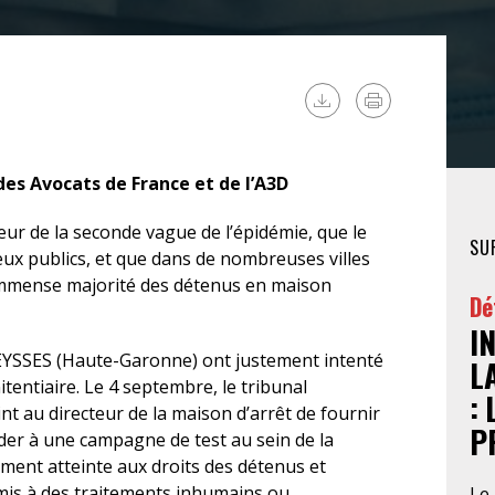
FÉMINISTE
HOSPITALISATION
SANS CONSENTEMENT
 Avocats de France et de l’A3D
eur de la seconde vague de l’épidémie, que le
SU
eux publics, et que dans de nombreuses villes
l’immense majorité des détenus en maison
Dé
I
SEYSSES (Haute-Garonne) ont justement intenté
L
tentiaire. Le 4 septembre, le tribunal
:
t au directeur de la maison d’arrêt de fournir
P
er à une campagne de test au sein de la
ement atteinte aux droits des détenus et
mis à des traitements inhumains ou
Le 