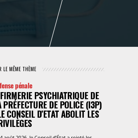
NUMÉRIQUE
POLICE / MAINTIEN DE L'ORDRE
PROCÉDURE CIVILE
R LE MÊME THÈME
fense pénale
NFIRMERIE PSYCHIATRIQUE DE
A PRÉFECTURE DE POLICE (I3P)
 LE CONSEIL D’ETAT ABOLIT LES
RIVILÈGES
4 août 2026, le Conseil d’État a rejeté les