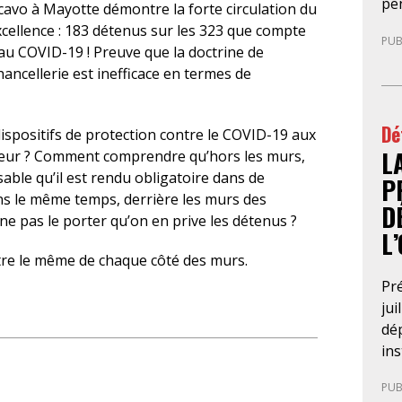
pe
l’a
cavo à Mayotte démontre la forte circulation du
mag
tri
excellence : 183 détenus sur les 323 que compte
PUB
le 
202
 au COVID-19 ! Preuve que la doctrine de
pr
pr
ancellerie est inefficace en termes de
en
d’i
ex
pré
Dé
an
spositifs de protection contre le COVID-19 aux
app
L
con
rieur ? Comment comprendre qu’hors les murs,
Con
ne
able qu’il est rendu obligatoire dans de
l’i
P
rup
s le même temps, derrière les murs des
po
D
Cri
 ne pas le porter qu’on en prive les détenus ?
L
pro
être le même de chaque côté des murs.
d’i
le 
Pré
con
jui
jus
dép
con
in
du 
déf
PUB
pa
sou