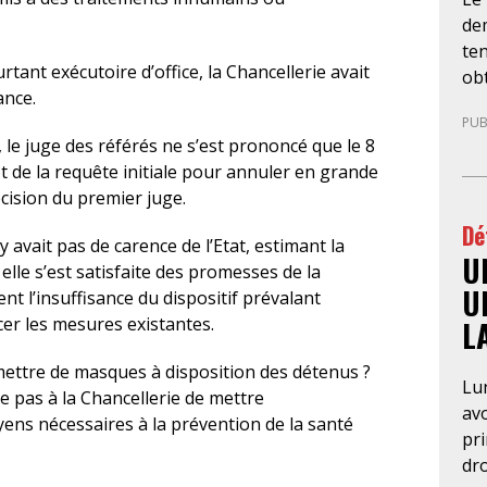
de
ten
rtant exécutoire d’office, la Chancellerie avait
obt
ance.
LDH
PUB
Psy
, le juge des référés ne s’est prononcé que le 8
l’u
t de la requête initiale pour annuler en grande
per
écision du premier juge.
de 
Dé
ma
’y avait pas de carence de l’Etat, estimant la
U
an
elle s’est satisfaite des promesses de la
fo
U
nt l’insuffisance du dispositif prévalant
con
cer les mesures existantes.
L
pré
aut
mettre de masques à disposition des détenus ?
Lun
néc
e pas à la Chancellerie de mettre
av
CG
ns nécessaires à la prévention de la santé
pr
des
dro
Par