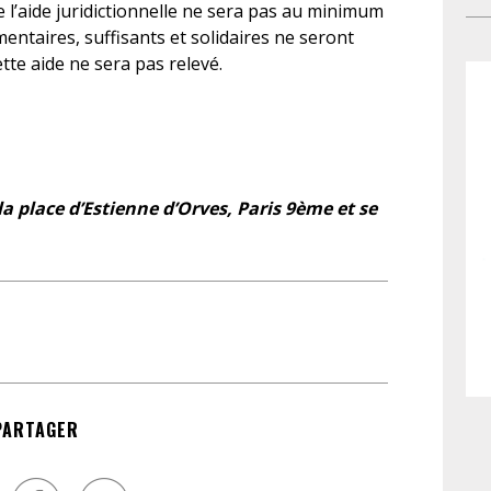
con
 l’aide juridictionnelle ne sera pas au minimum
de 
gar
ntaires, suffisants et solidaires ne seront
l’e
En
ette aide ne sera pas relevé.
jus
des
con
dro
cel
bé
tra
jus
del
la place d’Estienne d’Orves, Paris 9ème et se
qui
pat
exc
– o
po
de
doi
ges
PARTAGER
fai
No