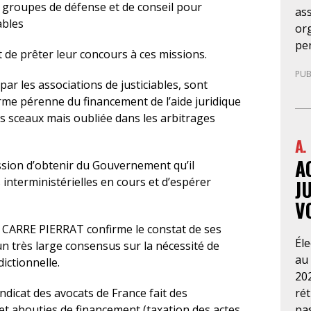
s groupes de défense et de conseil pour
as
ables
org
pe
t de prêter leur concours à ces missions.
sit
PUB
so
par les associations de justiciables, sont
nég
rme pérenne du financement de l’aide juridique
pub
 sceaux mais oubliée dans les arbitrages
occ
A.
ser
A
de 
ssion d’obtenir du Gouvernement qu’il
par
interministérielles en cours et d’espérer
J
séj
V
dém
dé
r CARRE PIERRAT confirme le constat de ses
Él
ell
un très large consensus sur la nécessité de
au
d’e
dictionnelle.
202
eff
ré
ndicat des avocats de France fait des
do
pa
et abouties de financement (taxation des actes