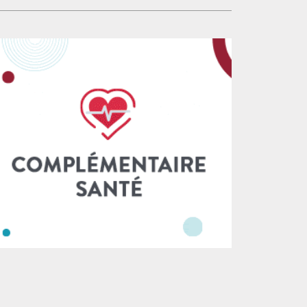
ditions de travail et, in fine, de mieux
se rencontrer, de se parler, de résoudre par
antir l’égalité des armes et l’accès aux droits.
́change des difficultés dans l’intérêt des
fin, nous nous opposerons au détournement
ticiables ; aujourd’hui c’est le règne du
 cliniques juridiques pour faire de l’accès au
trôle et de la surveillance quand ce n’est pas
it ou pire l’accès à la justice low cost. Les
ui de l’exclusion d’une partie de ceux qui y
néficiaires de l’aide
vaillent, les avocats, à l’image du palais de
tice de Paris, high-tech aux pieds d’argile. Au-
à de la forme, c’est la fonctionnalité même
 est ségrégative : qu’il s’agisse de montrer
te blanche à tous les étages avec un badge –
luant les avocats qui ne sont pas du ressort
u un petit interphone qu’il faut solliciter
ur qu’on vienne nous ouvrir afin simplement
 rencontrer greffier ou magistrat. Le CNB
t combattre cette vision sécuritaire,
tionnaire et technocratique de la Justice, et
re en- tendre raison aux pouvoirs publics.
us nous battrons pour que les avocats