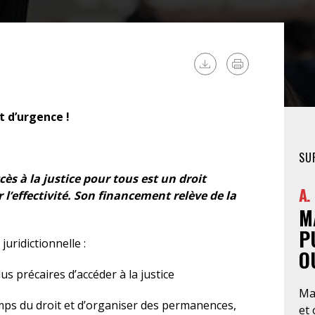
FÉMINISTE
HOSPITALISATION
SANS CONSENTEMENT
t d’urgence !
SU
ès à la justice pour tous est un droit
A.
 l’effectivité. Son financement relève de la
M
P
juridictionnelle :
O
s précaires d’accéder à la justice
Ma
mps du droit et d’organiser des permanences,
et 