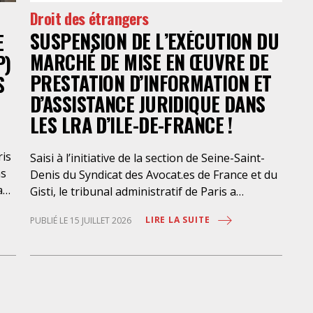
Droit des étrangers
SUSPENSION DE L’EXÉCUTION DU
E
MARCHÉ DE MISE EN ŒUVRE DE
P)
PRESTATION D’INFORMATION ET
S
D’ASSISTANCE JURIDIQUE DANS
LES LRA D’ILE-DE-FRANCE !
ris
Saisi à l’initiative de la section de Seine-Saint-
ns
Denis du Syndicat des Avocat.es de France et du
a
Gisti, le tribunal administratif de Paris a
suspendu, le 10 juillet 2026, l’exécution du
LIRE LA SUITE
PUBLIÉ LE 15 JUILLET 2026
marché public visant à la « mise en œuvre de
prestations d’information et d’assistance
que
juridique des étrangers maintenus dans les
locaux de rétention administrative (LRA) d’Ile-
des
de-France », attribué à un cabinet d’avocats
parisien, dont les modalités d’exécution portent