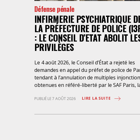
Défense pénale
INFIRMERIE PSYCHIATRIQUE D
LA PRÉFECTURE DE POLICE (I3
: LE CONSEIL D’ETAT ABOLIT LE
PRIVILÈGES
Le 4 août 2026, le Conseil d’État a rejeté les
demandes en appel du préfet de police de Pa
tendant à l’annulation de multiples injonctio
obtenues en référé-liberté par le SAF Paris, l
LDH et l’association Avocats Droits et
LIRE LA SUITE
PUBLIÉ LE 7 AOÛT 2026
Psychiatrie. Cette nouvelle décision confirme
l’urgence à rendre effectifs les droits des
personnes retenues à l’infirmerie psychiatri
de la préfecture de police de Paris. Près d’ici
mais loin des regards, se perpétuent depuis 
années une somme d’atteintes aux droits