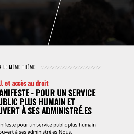
NUMÉRIQUE
POLICE / MAINTIEN DE L'ORDRE
PROCÉDURE CIVILE
R LE MÊME THÈME
 J. et accès au droit
ANIFESTE - POUR UN SERVICE
UBLIC PLUS HUMAIN ET
UVERT À SES ADMINISTRÉ.ES
nifeste pour un service public plus humain
ouvert à ses administré.es Nous,