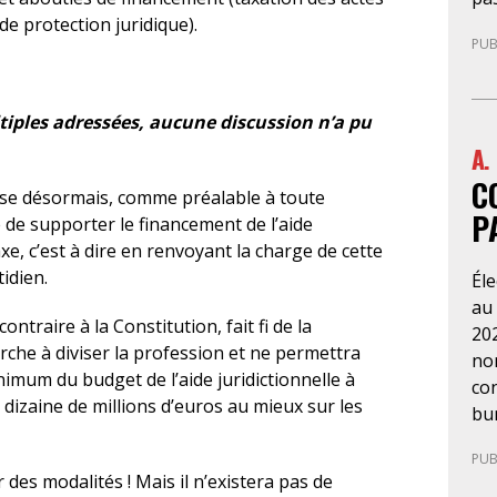
ég
de 
de protection juridique).
rap
PUB
cab
aux
pre
le 
d’a
d’
ltiples adressées, aucune discussion n’a pu
La 
usa
A.
ne
con
C
no
or
se désormais, comme préalable à toute
dé
plu
P
 de supporter le financement de l’aide
l’A
ser
xe, c’est à dire en renvoyant la charge de cette
ég
qu
idien.
Él
de 
au
pre
ontraire à la Constitution, fait fi de la
202
re
erche à diviser la profession et ne permettra
nom
dit
nimum du budget de l’aide juridictionnelle à
con
ma
 dizaine de millions d’euros au mieux sur les
bun
tut
esp
l’
PUB
pro
d’o
 des modalités ! Mais il n’existera pas de
aux